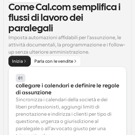
Come Cal.com semplifica i 
Flussi di lavoro
Automatizzare la pianificazione e i promemoria
flussi di lavoro dei 
paralegali
Blog
Programmazione potenziata con chiamate 
Imposta automazioni affidabili per l'assunzione, le 
Rimani aggiornato con le ultime notizie e aggiornamenti
supportate dall'IA
attività documentali, la programmazione e i follow-
up senza ulteriore amministrazione.
Riunioni Instantanee
Incontrare i clienti in pochi minuti
Inizia
Parla con le vendite
Link di Gruppo Dinamico
01
Prenota senza sforzo riunioni con più persone
collegare i calendari e definire le regole 
di assunzione
Webhook
Sincronizza i calendari della società e dei 
Ricevi una notifica quando succede qualcosa
liberi professionisti, aggiungi limiti di 
prenotazione e indirizza i clienti per tipo di 
questione, urgenza o giurisdizione al 
paralegale o all'avvocato giusto per una 