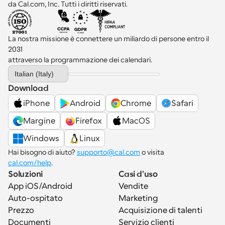
da Cal.com, Inc. Tutti i diritti riservati.
La nostra missione è connettere un miliardo di persone entro il 
2031 
attraverso la programmazione dei calendari.
Select Language
Italian (Italy)
Download
iPhone
Android
Chrome
Safari
Margine
Firefox
MacOS
Windows
Linux
Hai bisogno di aiuto? 
supporto@cal.com
 o visita 
cal.com/help
.
Soluzioni
Casi d'uso
App iOS/Android
Vendite
Auto-ospitato
Marketing
Prezzo
Acquisizione di talenti
Documenti
Servizio clienti