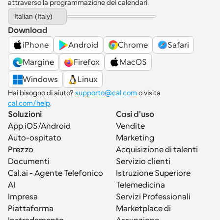
attraverso la programmazione dei calendari.
Select Language
Italian (Italy)
Download
iPhone
Android
Chrome
Safari
Margine
Firefox
MacOS
Windows
Linux
Hai bisogno di aiuto? 
supporto@cal.com
 o visita 
cal.com/help
.
Soluzioni
Casi d'uso
App iOS/Android
Vendite
Auto-ospitato
Marketing
Prezzo
Acquisizione di talenti
Documenti
Servizio clienti
Cal.ai - Agente Telefonico 
Istruzione Superiore
AI
Telemedicina
Impresa
Servizi Professionali
Piattaforma
Marketplace di 