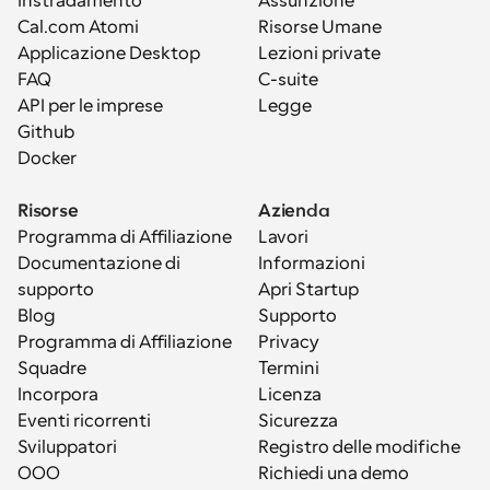
Instradamento
Assunzione
Cal.com Atomi
Risorse Umane
Applicazione Desktop
Lezioni private
FAQ
C-suite
API per le imprese
Legge
Github
Docker
Risorse
Azienda
Programma di Affiliazione
Lavori
Documentazione di 
Informazioni
supporto
Apri Startup
Blog
Supporto
Programma di Affiliazione
Privacy
Squadre
Termini
Incorpora
Licenza
Eventi ricorrenti
Sicurezza
Sviluppatori
Registro delle modifiche
OOO
Richiedi una demo