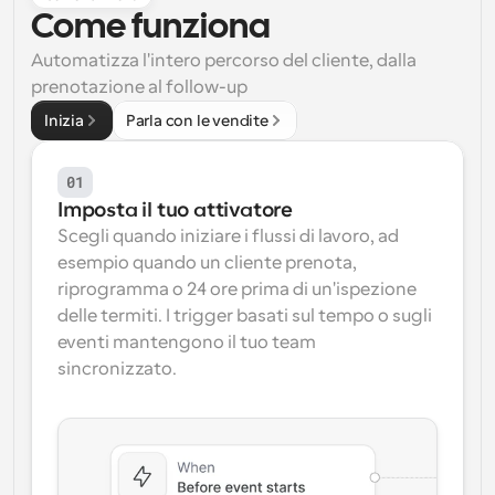
Come funziona
Flussi di lavoro
Automatizzare la pianificazione e i promemoria
Automatizza l'intero percorso del cliente, dalla 
prenotazione al follow-up
Blog
Inizia
Parla con le vendite
Programmazione potenziata con chiamate 
Rimani aggiornato con le ultime notizie e aggiornamenti
supportate dall'IA
01
Riunioni Instantanee
Imposta il tuo attivatore
Incontrare i clienti in pochi minuti
Scegli quando iniziare i flussi di lavoro, ad 
esempio quando un cliente prenota, 
Link di Gruppo Dinamico
riprogramma o 24 ore prima di un'ispezione 
Prenota senza sforzo riunioni con più persone
delle termiti. I trigger basati sul tempo o sugli 
eventi mantengono il tuo team 
Webhook
sincronizzato.
Ricevi una notifica quando succede qualcosa