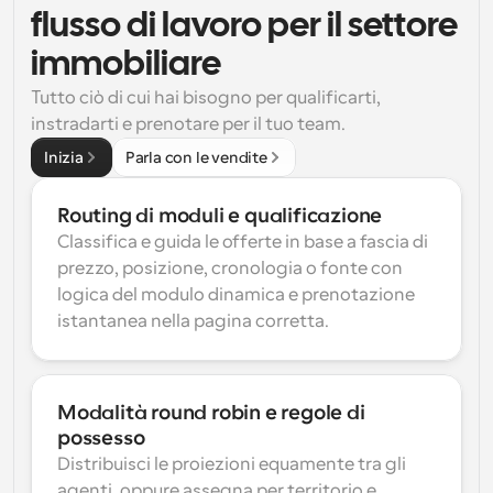
flusso di lavoro per il settore 
immobiliare
Tutto ciò di cui hai bisogno per qualificarti, 
instradarti e prenotare per il tuo team.
Inizia
Parla con le vendite
Routing di moduli e qualificazione
Classifica e guida le offerte in base a fascia di 
prezzo, posizione, cronologia o fonte con 
logica del modulo dinamica e prenotazione 
istantanea nella pagina corretta.
Modalità round robin e regole di 
possesso
Distribuisci le proiezioni equamente tra gli 
agenti, oppure assegna per territorio e 