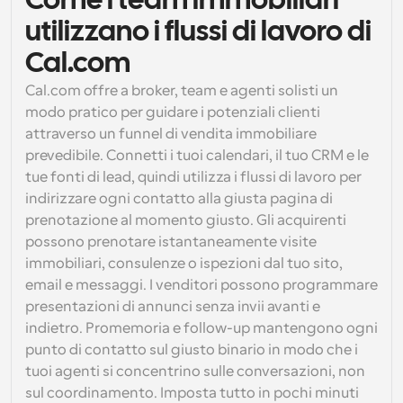
Come i team immobiliari 
utilizzano i flussi di lavoro di 
Flussi di lavoro
Automatizzare la pianificazione e i promemoria
Cal.com
Cal.com offre a broker, team e agenti solisti un 
Blog
Programmazione potenziata con chiamate 
modo pratico per guidare i potenziali clienti 
Rimani aggiornato con le ultime notizie e aggiornamenti
supportate dall'IA
attraverso un funnel di vendita immobiliare 
prevedibile. Connetti i tuoi calendari, il tuo CRM e le 
Riunioni Instantanee
tue fonti di lead, quindi utilizza i flussi di lavoro per 
Incontrare i clienti in pochi minuti
indirizzare ogni contatto alla giusta pagina di 
prenotazione al momento giusto. Gli acquirenti 
Link di Gruppo Dinamico
possono prenotare istantaneamente visite 
Prenota senza sforzo riunioni con più persone
immobiliari, consulenze o ispezioni dal tuo sito, 
email e messaggi. I venditori possono programmare 
Webhook
presentazioni di annunci senza invii avanti e 
Ricevi una notifica quando succede qualcosa
indietro. Promemoria e follow-up mantengono ogni 
punto di contatto sul giusto binario in modo che i 
tuoi agenti si concentrino sulle conversazioni, non 
sul coordinamento. Imposta tutto in pochi minuti 