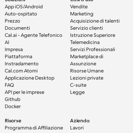
App iOS/Android
Vendite
Auto-ospitato
Marketing
Prezzo
Acquisizione di talenti
Documenti
Servizio clienti
Cal.ai - Agente Telefonico 
Istruzione Superiore
AI
Telemedicina
Impresa
Servizi Professionali
Piattaforma
Marketplace di 
Instradamento
Assunzione
Cal.com Atomi
Risorse Umane
Applicazione Desktop
Lezioni private
FAQ
C-suite
API per le imprese
Legge
Github
Docker
Risorse
Azienda
Programma di Affiliazione
Lavori