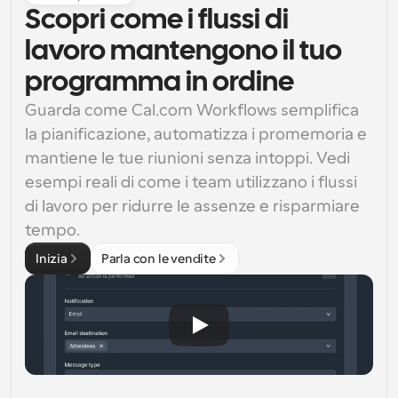
Scopri come i flussi di
lavoro mantengono il tuo
programma in ordine
Guarda come Cal.com Workflows semplifica 
la pianificazione, automatizza i promemoria e 
mantiene le tue riunioni senza intoppi. Vedi 
esempi reali di come i team utilizzano i flussi 
di lavoro per ridurre le assenze e risparmiare 
tempo.
Inizia
Parla con le vendite