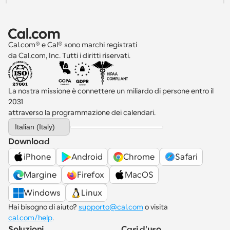
Cal.com® e Cal® sono marchi registrati 
da Cal.com, Inc. Tutti i diritti riservati.
La nostra missione è connettere un miliardo di persone entro il 
2031 
attraverso la programmazione dei calendari.
Select Language
Italian (Italy)
Download
iPhone
Android
Chrome
Safari
Margine
Firefox
MacOS
Windows
Linux
Hai bisogno di aiuto? 
supporto@cal.com
 o visita 
cal.com/help
.
Soluzioni
Casi d'uso