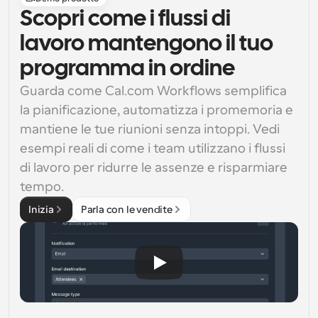
Scopri come i flussi di
lavoro mantengono il tuo
programma in ordine
Guarda come Cal.com Workflows semplifica 
la pianificazione, automatizza i promemoria e 
mantiene le tue riunioni senza intoppi. Vedi 
esempi reali di come i team utilizzano i flussi 
di lavoro per ridurre le assenze e risparmiare 
tempo.
Inizia
Parla con le vendite