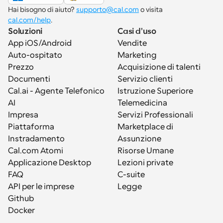
Hai bisogno di aiuto? 
supporto@cal.com
 o visita 
cal.com/help
.
Soluzioni
Casi d'uso
App iOS/Android
Vendite
Auto-ospitato
Marketing
Prezzo
Acquisizione di talenti
Documenti
Servizio clienti
Cal.ai - Agente Telefonico 
Istruzione Superiore
AI
Telemedicina
Impresa
Servizi Professionali
Piattaforma
Marketplace di 
Instradamento
Assunzione
Cal.com Atomi
Risorse Umane
Applicazione Desktop
Lezioni private
FAQ
C-suite
API per le imprese
Legge
Github
Docker