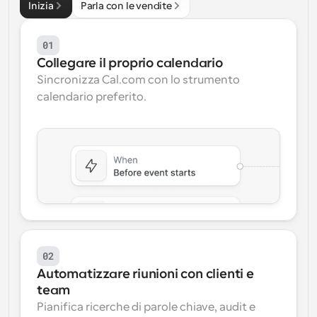
Inizia
Parla con le vendite
Flussi di lavoro
Automatizzare la pianificazione e i promemoria
01
Collegare il proprio calendario
Blog
Sincronizza Cal.com con lo strumento 
Programmazione potenziata con chiamate 
Rimani aggiornato con le ultime notizie e aggiornamenti
calendario preferito.
supportate dall'IA
Riunioni Instantanee
Incontrare i clienti in pochi minuti
Link di Gruppo Dinamico
Prenota senza sforzo riunioni con più persone
Webhook
Ricevi una notifica quando succede qualcosa
02
Automatizzare riunioni con clienti e 
team
Pianifica ricerche di parole chiave, audit e 