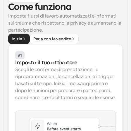
Come funziona
Flussi di lavoro
Automatizzare la pianificazione e i promemoria
Imposta flussi di lavoro automatizzati e informati 
sul trauma che rispettano la privacy e aumentano la 
partecipazione.
Blog
Programmazione potenziata con chiamate 
Rimani aggiornato con le ultime notizie e aggiornamenti
Inizia
Parla con le vendite
supportate dall'IA
Riunioni Instantanee
01
Incontrare i clienti in pochi minuti
Imposta il tuo attivatore
Scegli le conferme di prenotazione, le 
Link di Gruppo Dinamico
riprogrammazioni, le cancellazioni o i trigger 
Prenota senza sforzo riunioni con più persone
basati sul tempo. Inizia i messaggi prima o 
dopo le riunioni per preparare i partecipanti, 
Webhook
coordinare i co-facilitatori o seguire le risorse.
Ricevi una notifica quando succede qualcosa