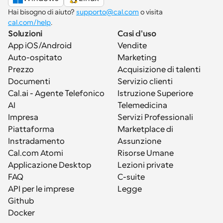
Hai bisogno di aiuto? 
supporto@cal.com
 o visita 
cal.com/help
.
Soluzioni
Casi d'uso
App iOS/Android
Vendite
Auto-ospitato
Marketing
Prezzo
Acquisizione di talenti
Documenti
Servizio clienti
Cal.ai - Agente Telefonico 
Istruzione Superiore
AI
Telemedicina
Impresa
Servizi Professionali
Piattaforma
Marketplace di 
Instradamento
Assunzione
Cal.com Atomi
Risorse Umane
Applicazione Desktop
Lezioni private
FAQ
C-suite
API per le imprese
Legge
Github
Docker