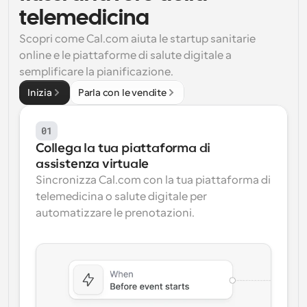
telemedicina
Flussi di lavoro
Automatizzare la pianificazione e i promemoria
Scopri come Cal.com aiuta le startup sanitarie 
online e le piattaforme di salute digitale a 
semplificare la pianificazione.
Blog
Programmazione potenziata con chiamate 
Rimani aggiornato con le ultime notizie e aggiornamenti
Inizia
Parla con le vendite
supportate dall'IA
Riunioni Instantanee
01
Incontrare i clienti in pochi minuti
Collega la tua piattaforma di 
assistenza virtuale
Link di Gruppo Dinamico
Sincronizza Cal.com con la tua piattaforma di 
Prenota senza sforzo riunioni con più persone
telemedicina o salute digitale per 
automatizzare le prenotazioni.
Webhook
Ricevi una notifica quando succede qualcosa