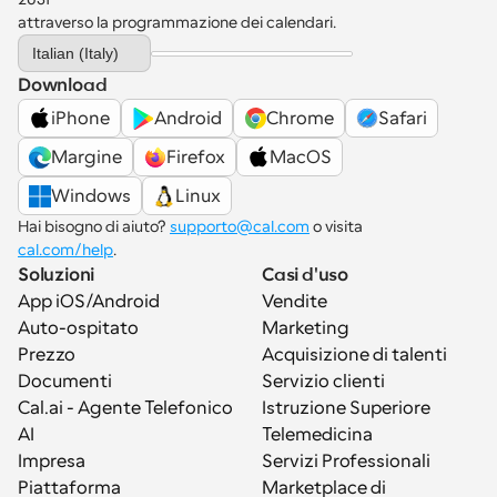
attraverso la programmazione dei calendari.
Select Language
Italian (Italy)
Download
iPhone
Android
Chrome
Safari
Margine
Firefox
MacOS
Windows
Linux
Hai bisogno di aiuto? 
supporto@cal.com
 o visita 
cal.com/help
.
Soluzioni
Casi d'uso
App iOS/Android
Vendite
Auto-ospitato
Marketing
Prezzo
Acquisizione di talenti
Documenti
Servizio clienti
Cal.ai - Agente Telefonico 
Istruzione Superiore
AI
Telemedicina
Impresa
Servizi Professionali
Piattaforma
Marketplace di 