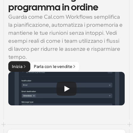
programma in ordine
Guarda come Cal.com Workflows semplifica 
la pianificazione, automatizza i promemoria e 
mantiene le tue riunioni senza intoppi. Vedi 
esempi reali di come i team utilizzano i flussi 
di lavoro per ridurre le assenze e risparmiare 
tempo.
Inizia
Parla con le vendite