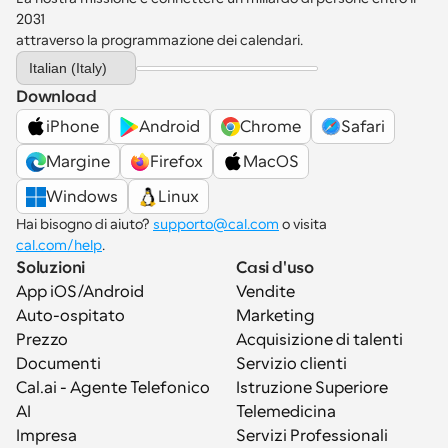
2031 
attraverso la programmazione dei calendari.
Select Language
Italian (Italy)
Download
iPhone
Android
Chrome
Safari
Margine
Firefox
MacOS
Windows
Linux
Hai bisogno di aiuto? 
supporto@cal.com
 o visita 
cal.com/help
.
Soluzioni
Casi d'uso
App iOS/Android
Vendite
Auto-ospitato
Marketing
Prezzo
Acquisizione di talenti
Documenti
Servizio clienti
Cal.ai - Agente Telefonico 
Istruzione Superiore
AI
Telemedicina
Impresa
Servizi Professionali