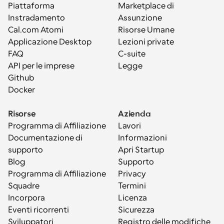
Piattaforma
Marketplace di 
Instradamento
Assunzione
Cal.com Atomi
Risorse Umane
Applicazione Desktop
Lezioni private
FAQ
C-suite
API per le imprese
Legge
Github
Docker
Risorse
Azienda
Programma di Affiliazione
Lavori
Documentazione di 
Informazioni
supporto
Apri Startup
Blog
Supporto
Programma di Affiliazione
Privacy
Squadre
Termini
Incorpora
Licenza
Eventi ricorrenti
Sicurezza
Sviluppatori
Registro delle modifiche