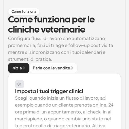
Flussi di lavoro
Come funziona
Automatizzare la pianificazione e i promemoria
Come funziona per le 
cliniche veterinarie
Blog
Programmazione potenziata con chiamate 
Rimani aggiornato con le ultime notizie e aggiornamenti
Configura flussi di lavoro che automatizzano 
supportate dall'IA
promemoria, fasi di triage e follow-up post visita 
Riunioni Instantanee
mentre si sincronizzano con i tuoi calendari e 
Incontrare i clienti in pochi minuti
strumenti di pratica.
Inizia
Parla con le vendite
Link di Gruppo Dinamico
Prenota senza sforzo riunioni con più persone
01
Imposta i tuoi trigger clinici
Webhook
Scegli quando inizia un flusso di lavoro, ad 
Ricevi una notifica quando succede qualcosa
esempio quando un cliente prenota online, 24 
ore prima di un appuntamento, al check-in al 
marciapiede, o quando cambia uno stato nel 
tuo protocollo di triage veterinario. Attiva 