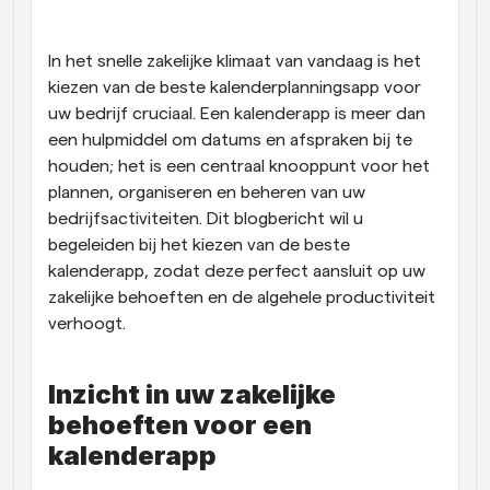
Workflow
Automatiseer planning en herinneringen
In het snelle zakelijke klimaat van vandaag is het 
kiezen van de beste kalenderplanningsapp voor 
uw bedrijf cruciaal. Een kalenderapp is meer dan 
Blog
Blijf op de hoogte van het laatste nieuws en updates
een hulpmiddel om datums en afspraken bij te 
Supercharged planning met AI-gestuurde 
houden; het is een centraal knooppunt voor het 
oproepen
plannen, organiseren en beheren van uw 
Instant Vergaderingen
Ontmoet cliënten binnen enkele minuten
bedrijfsactiviteiten. Dit blogbericht wil u 
begeleiden bij het kiezen van de beste 
kalenderapp, zodat deze perfect aansluit op uw 
Dynamische Groep Links
Boek naadloos vergaderingen met meerdere mensen
zakelijke behoeften en de algehele productiviteit 
verhoogt.
Webhooks
Ontvang een melding wanneer er iets gebeurt
Inzicht in uw zakelijke 
behoeften voor een 
kalenderapp