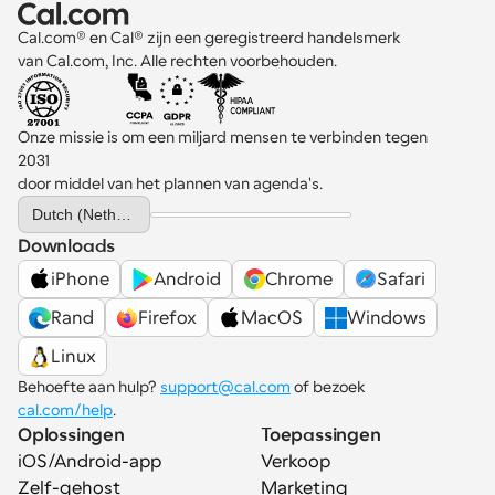
Cal.com® en Cal® zijn een geregistreerd handelsmerk 
van Cal.com, Inc. Alle rechten voorbehouden.
Onze missie is om een miljard mensen te verbinden tegen 
2031 
door middel van het plannen van agenda's.
Select Language
Dutch (Netherlands)
Downloads
iPhone
Android
Chrome
Safari
Rand
Firefox
MacOS
Windows
Linux
Behoefte aan hulp? 
support@cal.com
 of bezoek 
cal.com/help
.
Oplossingen
Toepassingen
iOS/Android-app
Verkoop
Zelf-gehost
Marketing