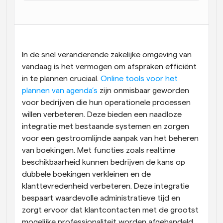
Workflow
Automatiseer planning en herinneringen
Blog
In de snel veranderende zakelijke omgeving van 
Blijf op de hoogte van het laatste nieuws en updates
vandaag is het vermogen om afspraken efficiënt 
Supercharged planning met AI-gestuurde 
oproepen
in te plannen cruciaal. 
Online tools voor het 
Instant Vergaderingen
plannen van agenda’s
 zijn onmisbaar geworden 
Ontmoet cliënten binnen enkele minuten
voor bedrijven die hun operationele processen 
willen verbeteren. Deze bieden een naadloze 
Dynamische Groep Links
integratie met bestaande systemen en zorgen 
Boek naadloos vergaderingen met meerdere mensen
voor een gestroomlijnde aanpak van het beheren 
van boekingen. Met functies zoals realtime 
Webhooks
beschikbaarheid kunnen bedrijven de kans op 
Ontvang een melding wanneer er iets gebeurt
dubbele boekingen verkleinen en de 
klanttevredenheid verbeteren. Deze integratie 
bespaart waardevolle administratieve tijd en 
zorgt ervoor dat klantcontacten met de grootst 
mogelijke professionaliteit worden afgehandeld.