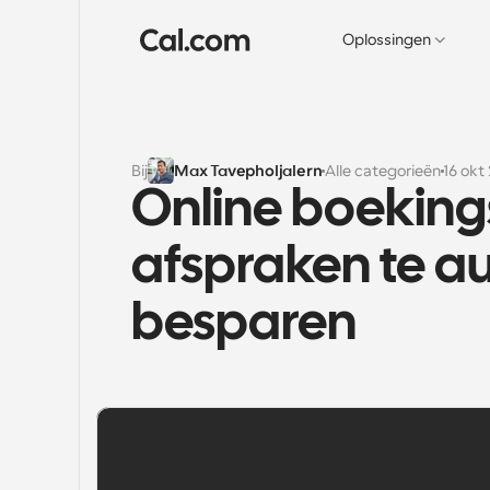
Oplossingen
Bij
Max Tavepholjalern
Alle categorieën
16 okt
Online boeking
afspraken te au
besparen