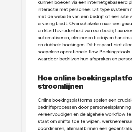
kunnen boeken via een internetgebaseerd pl
interactie met personeel. Dit type systeem 
met de website van een bedrijf of een site v
ervaring biedt. Overschakelen naar een gea
en klanttevredenheid van een bedrijf aanzien
automatiseren, elimineren bedrijven handmat
en dubbele boekingen. Dit bespaart niet alle
soepelere operationele flow. Boekingstools
waardoor bedrijven hun afspraken en person
Hoe online boekingsplatfo
stroomlijnen
Online boekingsplatforms spelen een cruciale
bedrijfsprocessen door personeelsplanning t
vereenvoudigen en de algehele workflow te 
staat om shifts toe te wijzen, werknemersur
coördineren, allemaal binnen een gecentrali