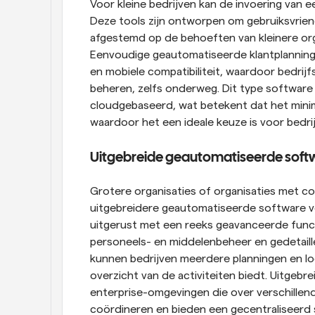
Voor kleine bedrijven kan de invoering van 
Deze tools zijn ontworpen om gebruiksvriendeli
afgestemd op de behoeften van kleinere orga
Eenvoudige geautomatiseerde klantplanning b
en mobiele compatibiliteit, waardoor bedrij
beheren, zelfs onderweg. Dit type software
cloudgebaseerd, wat betekent dat het minimal
waardoor het een ideale keuze is voor bedri
Uitgebreide geautomatiseerde soft
Grotere organisaties of organisaties met c
uitgebreidere geautomatiseerde software vo
uitgerust met een reeks geavanceerde funct
personeels- en middelenbeheer en gedetaille
kunnen bedrijven meerdere planningen en loc
overzicht van de activiteiten biedt. Uitgebre
enterprise-omgevingen die over verschillen
coördineren en bieden een gecentraliseerd 