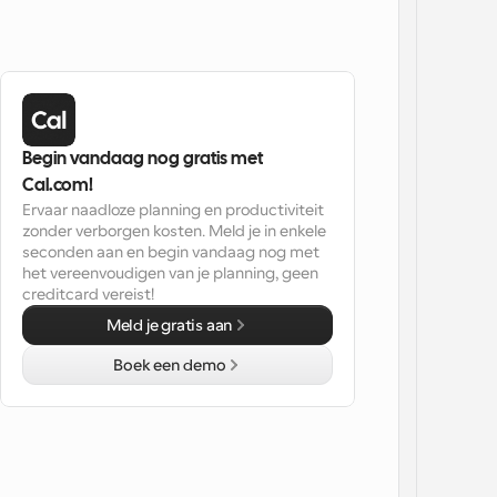
Begin vandaag nog gratis met 
Cal.com!
Ervaar naadloze planning en productiviteit 
zonder verborgen kosten. Meld je in enkele 
seconden aan en begin vandaag nog met 
het vereenvoudigen van je planning, geen 
creditcard vereist!
Meld je gratis aan
Boek een demo