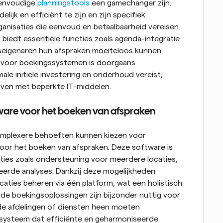
eenvoudige 
planningstools
 een gamechanger zijn. 
jk en efficiënt te zijn en zijn specifiek 
nisaties die eenvoud en betaalbaarheid vereisen. 
iedt essentiële functies zoals agenda-integratie 
fseigenaren hun afspraken moeiteloos kunnen 
 voor boekingssystemen is doorgaans 
e initiële investering en onderhoud vereist, 
jven met beperkte IT-middelen.
ware voor het boeken van afspraken
omplexere behoeften kunnen kiezen voor 
or het boeken van afspraken. Deze software is 
ies zoals ondersteuning voor meerdere locaties, 
erde analyses. Dankzij deze mogelijkheden 
aties beheren via één platform, wat een holistisch 
ide boekingsoplossingen zijn bijzonder nuttig voor 
de afdelingen of diensten heen moeten 
systeem dat efficiënte en geharmoniseerde 