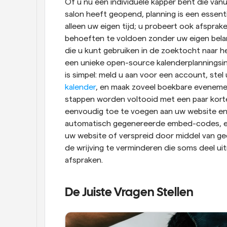
Of u nu een individuele kapper bent die vanu
salon heeft geopend, planning is een essenti
alleen uw eigen tijd; u probeert ook afsprake
behoeften te voldoen zonder uw eigen belan
die u kunt gebruiken in de zoektocht naar he
een unieke open-source kalenderplanningsin
is simpel: meld u aan voor een account, stel
kalender
, en maak zoveel boekbare evenemen
stappen worden voltooid met een paar korte 
eenvoudig toe te voegen aan uw website en 
automatisch gegenereerde embed-codes, ev
uw website of verspreid door middel van ge
de wrijving te verminderen die soms deel ui
afspraken.
De Juiste Vragen Stellen