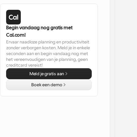
Begin vandaag nog gratis met 
Cal.com!
Ervaar naadloze planning en productiviteit 
zonder verborgen kosten. Meld je in enkele 
seconden aan en begin vandaag nog met 
het vereenvoudigen van je planning, geen 
creditcard vereist!
Meld je gratis aan
Boek een demo