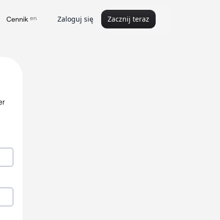
en
Zaloguj się
Zacznij teraz
Cennik