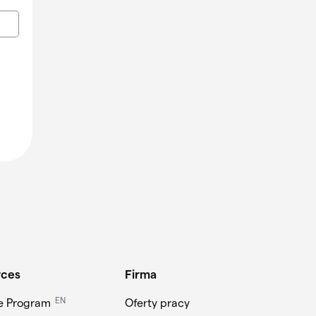
rces
Firma
EN
te Program
Oferty pracy