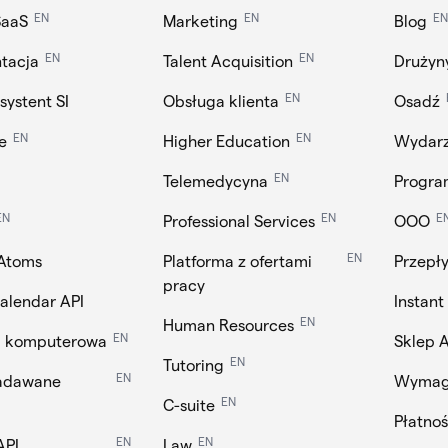
EN
EN
EN
SaaS
Marketing
Blog
EN
EN
tacja
Talent Acquisition
Drużyn
EN
Asystent SI
Obsługa klienta
Osadź
EN
EN
e
Higher Education
Wydarz
EN
Telemedycyna
Progra
EN
EN
E
Professional Services
OOO
EN
Atoms
Platforma z ofertami
Przepł
pracy
Calendar API
Instant
EN
Human Resources
EN
a komputerowa
Sklep 
EN
Tutoring
EN
zadawane
Wymaga
EN
C-suite
Płatnoś
EN
EN
API
Law