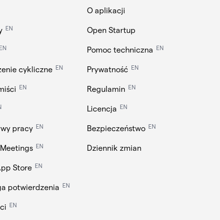
O aplikacji
EN
y
Open Startup
EN
EN
Pomoc techniczna
EN
EN
enie cykliczne
Prywatność
EN
EN
miści
Regulamin
N
EN
Licencja
EN
EN
ywy pracy
Bezpieczeństwo
EN
 Meetings
Dziennik zmian
EN
App Store
EN
 potwierdzenia
EN
ci