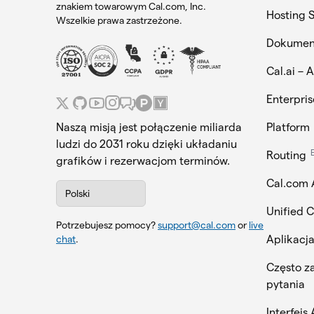
znakiem towarowym Cal.com, Inc.
Hosting 
Wszelkie prawa zastrzeżone.
Dokumen
Cal.ai – 
Enterpris
Naszą misją jest połączenie miliarda
Platform
ludzi do 2031 roku dzięki układaniu
Routing
grafików i rezerwacjom terminów.
Cal.com 
Polski
Unified 
Potrzebujesz pomocy?
support@cal.com
or
live
Aplikacj
chat
.
Często 
pytania
Interfejs 