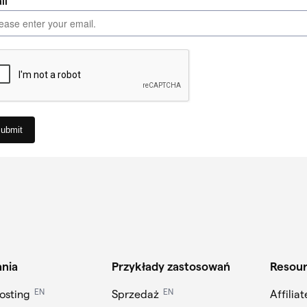
ania
Przykłady zastosowań
Resou
EN
EN
osting
Sprzedaż
Affilia