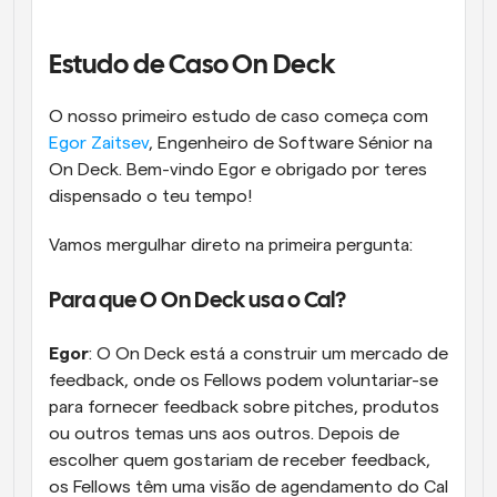
Fluxos de trabalho
Automatizar agendamento e lembretes
Estudo de Caso On Deck
Blogue
O nosso primeiro estudo de caso começa com 
Mantenha-se atualizado com as últimas notícias e 
Agendamento potenciado com chamadas 
Egor Zaitsev
, Engenheiro de Software Sénior na 
atualizações
impulsionadas por IA
On Deck. Bem-vindo Egor e obrigado por teres 
Reuniões Instantâneas
dispensado o teu tempo!
Reunião com clientes em minutos
Vamos mergulhar direto na primeira pergunta:
Links de Grupo Dinâmico
Agende reuniões de forma fluida com várias pessoas
Para que O On Deck usa o Cal?
Egor
: O On Deck está a construir um mercado de 
Webhooks
Receba notificações quando algo acontecer
feedback, onde os Fellows podem voluntariar-se 
para fornecer feedback sobre pitches, produtos 
ou outros temas uns aos outros. Depois de 
escolher quem gostariam de receber feedback, 
os Fellows têm uma visão de agendamento do Cal 