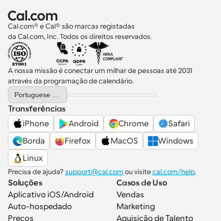
Cal.com® e Cal® são marcas registadas 
da Cal.com, Inc. Todos os direitos reservados.
A nossa missão é conectar um milhar de pessoas até 2031 
através da programação de calendário.
Select Language
Portuguese (Portugal)
Transferências
iPhone
Android
Chrome
Safari
Borda
Firefox
MacOS
Windows
Linux
Precisa de ajuda? 
support@cal.com
 ou visite 
cal.com/help
.
Soluções
Casos de Uso
Aplicativo iOS/Android
Vendas
Auto-hospedado
Marketing
Preços
Aquisição de Talento