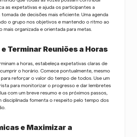
ntindo que todas as vozes possam contribuir 
ca as expetativas e ajuda os participantes a 
a tomada de decisões mais eficiente. Uma agenda 
ndo o grupo nos objetivos e mantendo o ritmo ao 
o mais organizada e orientada para metas.
 e Terminar Reuniões a Horas
minam a horas, estabeleça expetativas claras de 
 cumprir o horário. Comece pontualmente, mesmo 
 para reforçar o valor do tempo de todos. Use um 
sta para monitorizar o progresso e dar lembretes 
clua com um breve resumo e os próximos passos, 
m disciplinada fomenta o respeito pelo tempo dos 
ão.
micas e Maximizar a 