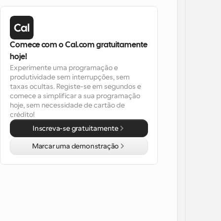
Comece com o Cal.com gratuitamente 
hoje!
Experimente uma programação e 
produtividade sem interrupções, sem 
taxas ocultas. Registe-se em segundos e 
comece a simplificar a sua programação 
hoje, sem necessidade de cartão de 
crédito!
Inscreva-se gratuitamente
Marcar uma demonstração