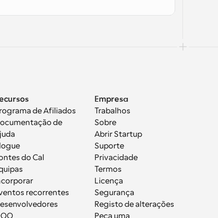
ecursos
Empresa
rograma de Afiliados
Trabalhos
ocumentação de 
Sobre
juda
Abrir Startup
logue
Suporte
ontes do Cal
Privacidade
quipas
Termos
ncorporar
Licença
ventos recorrentes
Segurança
esenvolvedores
Registo de alterações
OOO
Peça uma 