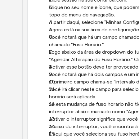
Inicie sessão na sua conta Cal.com.
Clique no seu nome e ícone, que podem 
topo do menu de navegação.
A partir daqui, selecione "Minhas Config
Agora está na sua área de configurações
Você notará que há um campo chamado "L
chamado "Fuso Horário."
Logo abaixo da área de dropdown do fu
"Agendar Alteração do Fuso Horário." C
Activar esse botão deve ter provocado 
Você notará que há dois campos e um in
O primeiro campo chama-se "Intervalo 
Você irá clicar neste campo para seleci
horário será aplicada.
Se esta mudança de fuso horário não tiver
interruptor abaixo marcado como “Agend
Activar o interruptor significa que você
Abaixo do interruptor, você encontra
É aqui que você seleciona seu fuso horá