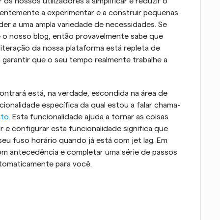
s nossos utilizadores a simplificar e reduzir o 
uentemente a experimentar e a construir pequenas 
der a uma ampla variedade de necessidades. Se 
ê o nosso blog, então provavelmente sabe que 
a iteração da nossa plataforma está repleta de 
garantir que o seu tempo realmente trabalhe a 
ntrará está, na verdade, escondida na área de 
cionalidade específica da qual estou a falar chama-
nto
. Esta funcionalidade ajuda a tornar as coisas 
r e configurar esta funcionalidade significa que 
eu fuso horário quando já está com jet lag. Em 
om antecedência e completar uma série de passos 
utomaticamente para você.