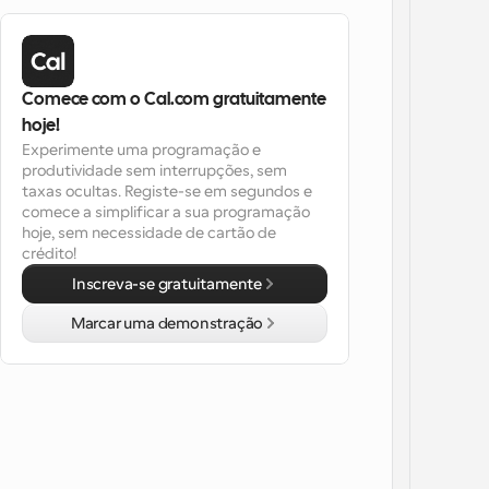
Comece com o Cal.com gratuitamente 
hoje!
Experimente uma programação e 
produtividade sem interrupções, sem 
taxas ocultas. Registe-se em segundos e 
comece a simplificar a sua programação 
hoje, sem necessidade de cartão de 
crédito!
Inscreva-se gratuitamente
Marcar uma demonstração