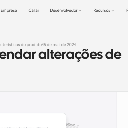
Empresa
Cal.ai
Desenvolvedor
Recursos
cterísticas do produto
15 de mai. de 2024
ndar alterações de 