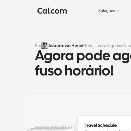
Soluções
Por
Assantewa Heubi
Todas as categorias
Cara
Agora pode age
fuso horário!