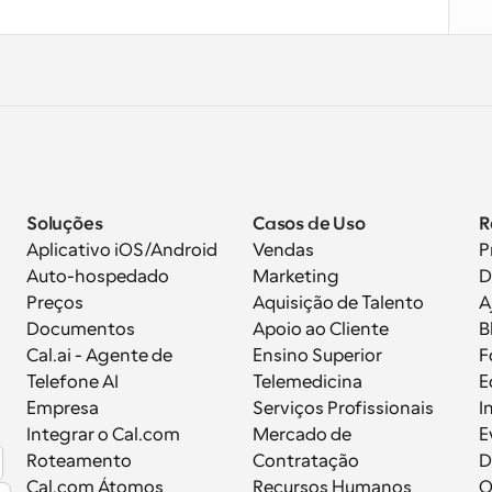
Soluções
Casos de Uso
R
Aplicativo iOS/Android
Vendas
P
Auto-hospedado
Marketing
D
Preços
Aquisição de Talento
A
Documentos
Apoio ao Cliente
B
 
Cal.ai - Agente de 
Ensino Superior
F
Telefone AI
Telemedicina
E
Empresa
Serviços Profissionais
I
Integrar o Cal.com
Mercado de 
E
Roteamento
Contratação
D
Cal.com Átomos
Recursos Humanos