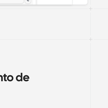
to de 
s