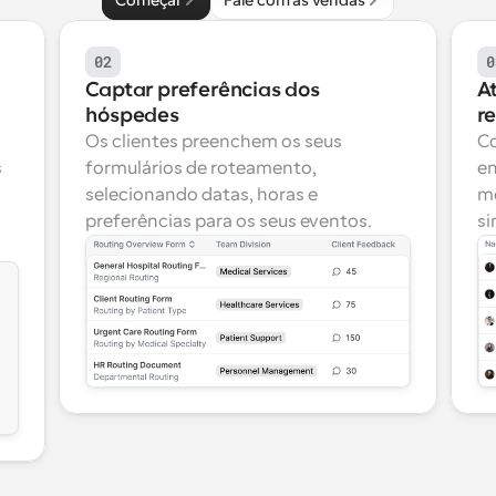
Começar
Fale com as vendas
02
0
Captar preferências dos 
A
hóspedes
r
Os clientes preenchem os seus 
Co
 
formulários de roteamento, 
en
selecionando datas, horas e 
me
preferências para os seus eventos.
si