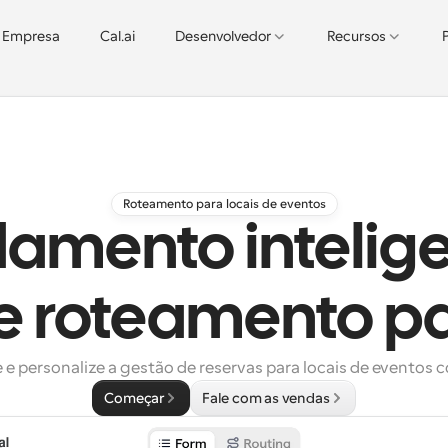
Empresa
Cal.ai
Desenvolvedor
Recursos
Roteamento para locais de eventos
amento intelige
e roteamento pa
e personalize a gestão de reservas para locais de eventos
Começar
Fale com as vendas