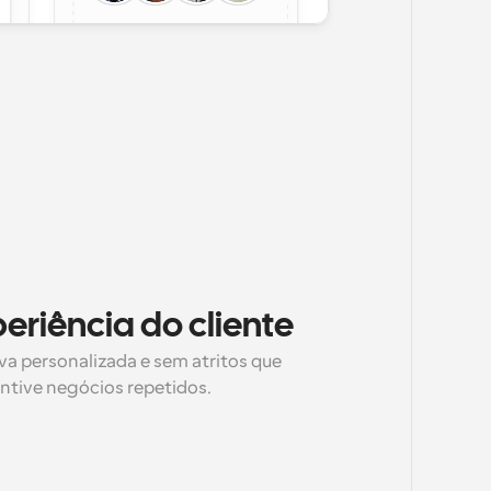
eriência do cliente
a personalizada e sem atritos que 
entive negócios repetidos.