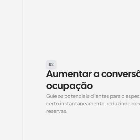
02
Aumentar a conversão
ocupação
Guie os potenciais clientes para o espec
certo instantaneamente, reduzindo des
reservas.