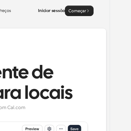
Preços
Iniciar sessão
Começar
nte de
ra locais
 com Cal.com