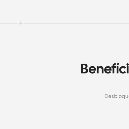
Benefíci
Desbloque