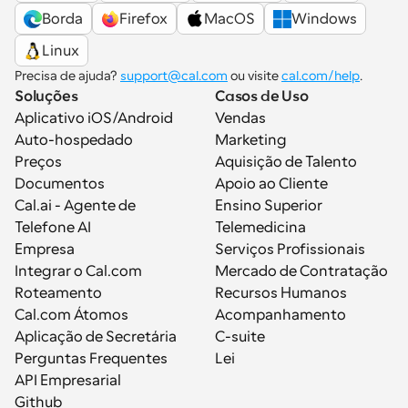
Borda
Firefox
MacOS
Windows
Linux
Precisa de ajuda? 
support@cal.com
 ou visite 
cal.com/help
.
Soluções
Casos de Uso
Aplicativo iOS/Android
Vendas
Auto-hospedado
Marketing
Preços
Aquisição de Talento
Documentos
Apoio ao Cliente
Cal.ai - Agente de 
Ensino Superior
Telefone AI
Telemedicina
Empresa
Serviços Profissionais
Integrar o Cal.com
Mercado de Contratação
Roteamento
Recursos Humanos
Cal.com Átomos
Acompanhamento
Aplicação de Secretária
C-suite
Perguntas Frequentes
Lei
API Empresarial
Github