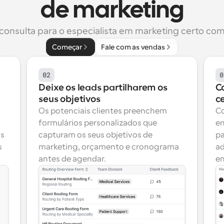
de marketing
consulta para o especialista em marketing certo com 
Começar
Fale com as vendas
02
0
Deixe os leads partilharem os 
C
seus objetivos
c
Os potenciais clientes preenchem 
Co
formulários personalizados que 
en
s 
capturam os seus objetivos de 
pa
 
marketing, orçamento e cronograma 
ad
antes de agendar.
en