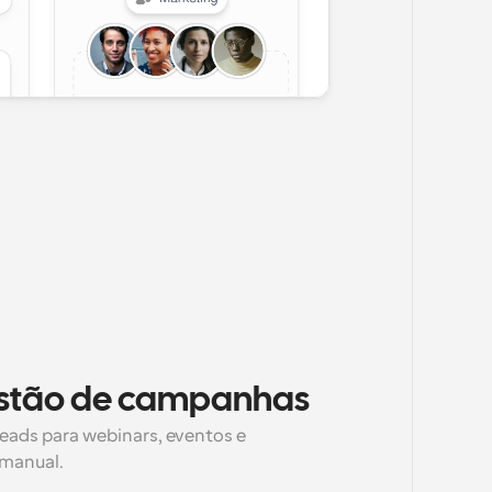
gestão de campanhas
eads para webinars, eventos e 
manual.