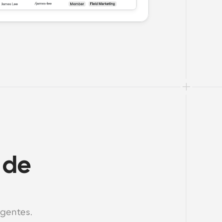
de 
igentes.