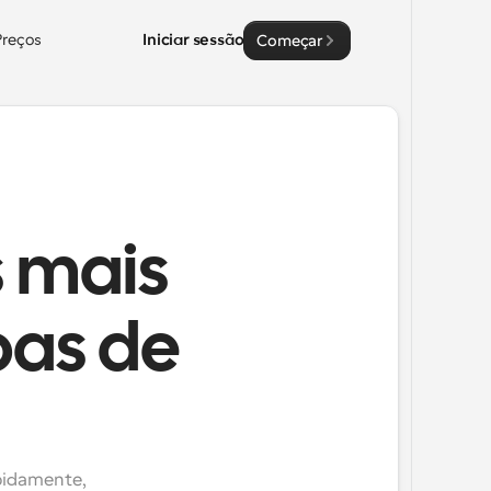
Preços
Iniciar sessão
Começar
 mais
pas de
pidamente, 