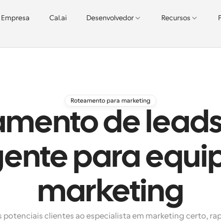
Empresa
Cal.ai
Desenvolvedor
Recursos
Roteamento para marketing
amento de leads
igente para equi
marketing
 potenciais clientes ao especialista em marketing certo, ra