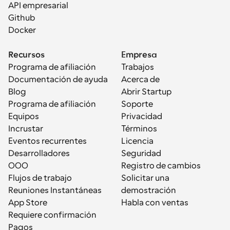
API empresarial
Github
Docker
Recursos
Empresa
Programa de afiliación
Trabajos
Documentación de ayuda
Acerca de
Blog
Abrir Startup
Programa de afiliación
Soporte
Equipos
Privacidad
Incrustar
Términos
Eventos recurrentes
Licencia
Desarrolladores
Seguridad
OOO
Registro de cambios
Flujos de trabajo
Solicitar una 
Reuniones Instantáneas
demostración
App Store
Habla con ventas
Requiere confirmación
Pagos