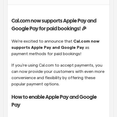
Flujos de trabajo
Automatiza la programación y los recordatorios
Cal.com now supports Apple Pay and 
Blog
Google Pay for paid bookings! 🎉
Mantente al día con las últimas noticias y 
Programación potenciadda con llamadas 
actualizaciones
impulsadas por IA
We’re excited to announce that 
Cal.com now 
Reuniones Instantáneas
supports Apple Pay and Google Pay
 as 
Reúnete con clientes en minutos
payment methods for paid bookings!
Enlaces de Grupo Dinámico
If you’re using Cal.com to accept payments, you 
Reserva reuniones de forma fluida con varias personas
can now provide your customers with even more 
convenience and flexibility by offering these 
Webhooks
popular payment options.
Recibe notificaciones cuando ocurra algo
How to enable Apple Pay and Google 
Pay