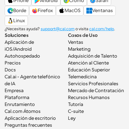
iPhone
Android
Cromo
Safari
Borde
Firefox
MacOS
Ventanas
Linux
¿Necesitas ayuda? 
support@cal.com
 o visita 
cal.com/help
.
Soluciones
Casos de Uso
Aplicación de 
Ventas
iOS/Android
Marketing
Autohospedado
Adquisición de Talento
Precios
Atención al Cliente
Docs
Educación Superior
Cal.ai - Agente telefónico 
Telemedicina
de IA
Servicios Profesionales
Empresa
Mercado de Contratación
Plataforma
Recursos Humanos
Enrutamiento
Tutoría
Cal.com Átomos
C-suite
Aplicación de escritorio
Ley
Preguntas frecuentes