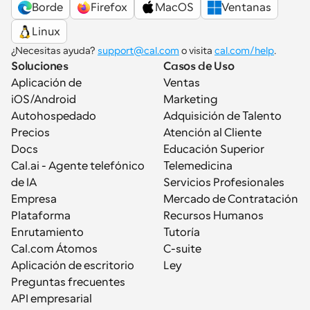
Borde
Firefox
MacOS
Ventanas
Linux
¿Necesitas ayuda? 
support@cal.com
 o visita 
cal.com/help
.
Soluciones
Casos de Uso
Aplicación de 
Ventas
iOS/Android
Marketing
Autohospedado
Adquisición de Talento
Precios
Atención al Cliente
Docs
Educación Superior
Cal.ai - Agente telefónico 
Telemedicina
de IA
Servicios Profesionales
Empresa
Mercado de Contratación
Plataforma
Recursos Humanos
Enrutamiento
Tutoría
Cal.com Átomos
C-suite
Aplicación de escritorio
Ley
Preguntas frecuentes
API empresarial