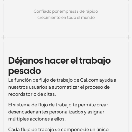
Soluciones de planificación a nivel empresarial
Crea tus propias integraciones con nuestra API pública
Confiado por empresas de rápido 
Por caso de 
App Store
Componentes de Programación
uso
crecimiento en todo el mundo
Integra con tus aplicaciones favoritas
Utiliza nuestros átomos de React para añadir 
programación a tu aplicación
Reclutamiento
Soporte
Eventos Colectivos
Crear cliente OAuth
Programa eventos con múltiples participantes
Integra Cal.com usando OAuth
Ventas
Cuidado de la salud
Documentación de ayuda
Déjanos hacer el trabajo 
¿Necesitas aprender más sobre nuestro sistema? 
Consulta la documentación de ayuda.
pesado
RR
Telemedicina
Incrustar
La función de flujo de trabajo de Cal.com ayuda a 
Incorpora Cal.com en tu sitio web
nuestros usuarios a automatizar el proceso de 
Educación
Marketing
recordatorio de citas.
Fuera de la oficina
El sistema de flujo de trabajo te permite crear 
Programa tiempo libre con facilidad
desencadenantes personalizados y asignar 
¡Prueba Cal.ai ahora!
múltiples acciones a ellos. 
Pagos
Aceptar pagos por reservas
Cada flujo de trabajo se compone de un único 