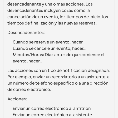
desencadenante y una o más acciones. Los 
Flujos de trabajo
desencadenantes incluyen cosas como la 
Automatiza la programación y los recordatorios
cancelación de un evento, los tiempos de inicio, los 
tiempos de finalización y las nuevas reservas.
Blog
Mantente al día con las últimas noticias y 
Desencadenantes:
Programación potenciadda con llamadas 
actualizaciones
impulsadas por IA
Cuando se reserve un evento, hacer...
Reuniones Instantáneas
Cuando se cancele un evento, hacer...
Reúnete con clientes en minutos
Minutos/Horas/Días antes de que comience el 
evento, hacer…
Enlaces de Grupo Dinámico
Las acciones son un tipo de notificación designada. 
Reserva reuniones de forma fluida con varias personas
Por ejemplo, enviar un recordatorio a un asistente, a 
un número de teléfono específico o a una dirección 
Webhooks
de correo electrónico.
Recibe notificaciones cuando ocurra algo
Acciones:
Enviar un correo electrónico al anfitrión
Enviar un correo electrónico al asistente