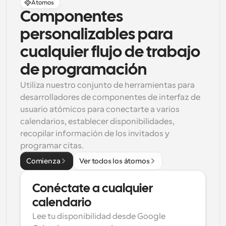
Átomos
Componentes 
personalizables para 
cualquier flujo de trabajo 
de programación
Utiliza nuestro conjunto de herramientas para 
desarrolladores de componentes de interfaz de 
usuario atómicos para conectarte a varios 
calendarios, establecer disponibilidades, 
recopilar información de los invitados y 
programar citas.
Comienza
Ver todos los átomos
Conéctate a cualquier 
calendario
Lee tu disponibilidad desde Google 