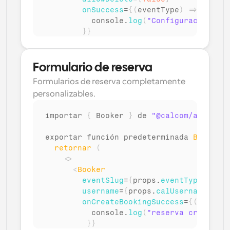
onSuccess
=
{
(
eventType
)
=>
{
console
.
log
(
"Configuración del
}
}
/>
</
>
)
;
Formulario de reserva
)
Formularios de reserva completamente 
personalizables.
importar 
{
Booker
}
de 
"@calcom/atoms"
;
exportar 
función 
predeterminada 
Booker
(
retornar
(
<
>
<
Booker
eventSlug
=
{
props
.
eventTypeSlug
}
username
=
{
props
.
calUsername
}
onCreateBookingSuccess
=
{
(
)
=>
{
console
.
log
(
"reserva creada co
}
}