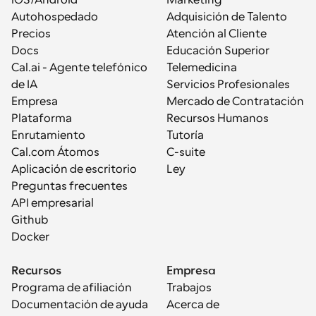
iOS/Android
Marketing
Autohospedado
Adquisición de Talento
Precios
Atención al Cliente
Docs
Educación Superior
Cal.ai - Agente telefónico 
Telemedicina
de IA
Servicios Profesionales
Empresa
Mercado de Contratación
Plataforma
Recursos Humanos
Enrutamiento
Tutoría
Cal.com Átomos
C-suite
Aplicación de escritorio
Ley
Preguntas frecuentes
API empresarial
Github
Docker
Recursos
Empresa
Programa de afiliación
Trabajos
Documentación de ayuda
Acerca de