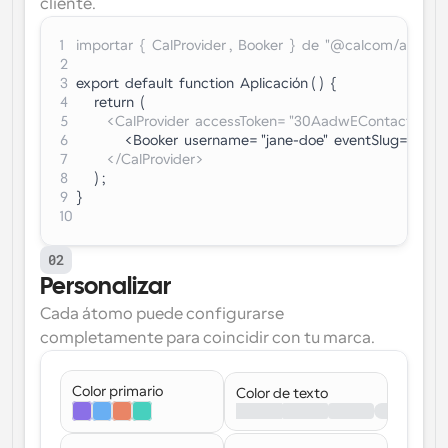
cliente.
1
importar  {  CalProvider ,  Booker  }  de  "@calcom/atoms" 
2
3
export  default  function  Aplicación ( )  {
4
      return  (
5
          <CalProvider  accessToken= "30AadwEContactSal
6
                <Booker  username= "jane-doe"  eventSlug= "si
7
          </CalProvider>
8
      ) ;
9
}
10
02
Personalizar
Cada átomo puede configurarse 
completamente para coincidir con tu marca.
Color primario
Color de texto