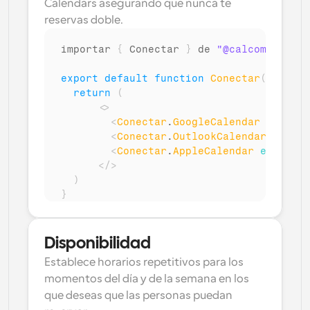
Calendars asegurando que nunca te 
reservas doble.
importar 
{
Conectar
}
de 
"@calcom/átomos
export
default
function
Conectar
(
)
{
return
(
<
>
<
Conectar
.
GoogleCalendar
esMulti
<
Conectar
.
OutlookCalendar
esMult
<
Conectar
.
AppleCalendar
esMultiC
</
>
)
}
Disponibilidad
Establece horarios repetitivos para los 
momentos del día y de la semana en los 
que deseas que las personas puedan 