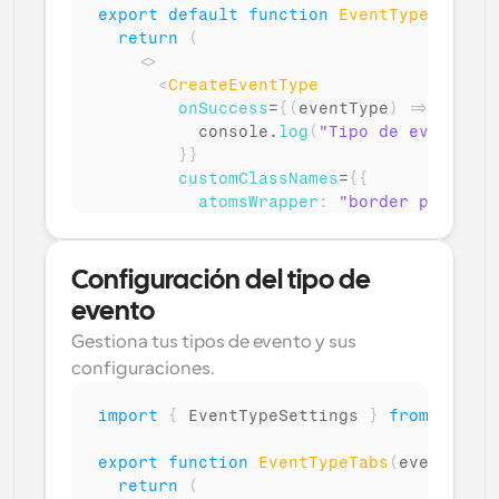
export
default
function
EventType
(
)
{
return
(
<
>
<
CreateEventType
onSuccess
=
{
(
eventType
)
=>
{
console
.
log
(
"Tipo de evento cr
}
}
customClassNames
=
{
{
atomsWrapper
:
"border p-6 roun
buttons
:
{
submit
:
"bg-green-5
}
}
/>
Configuración del tipo de 
</
>
evento
)
Gestiona tus tipos de evento y sus 
}
configuraciones.
import
{
EventTypeSettings
}
from
"@calc
export
function
EventTypeTabs
(
eventTypeI
return
(