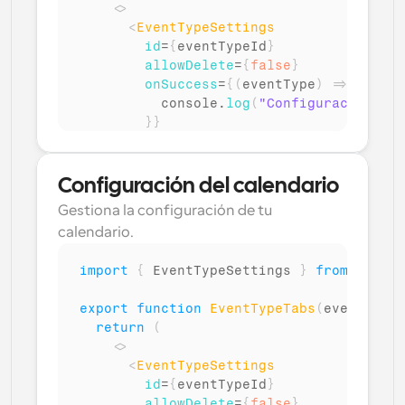
<
>
<
EventTypeSettings
id
=
{
eventTypeId
}
allowDelete
=
{
false
}
onSuccess
=
{
(
eventType
)
=>
{
console
.
log
(
"Configuración del
}
}
/>
</
>
)
;
Configuración del calendario
)
Gestiona la configuración de tu 
calendario.
import
{
EventTypeSettings
}
from
"@calc
export
function
EventTypeTabs
(
eventTypeI
return
(
<
>
<
EventTypeSettings
id
=
{
eventTypeId
}
allowDelete
=
{
false
}