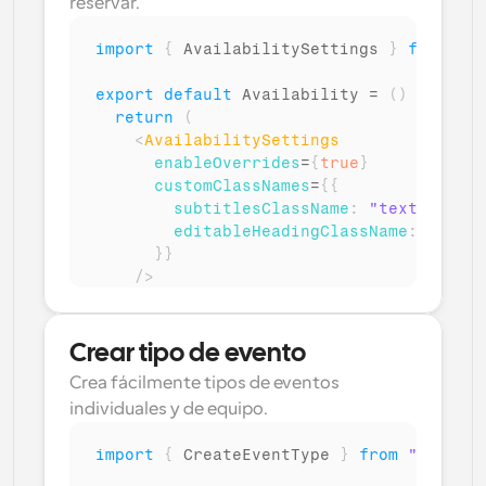
reservar.
import
{
AvailabilitySettings
}
from
"@c
export
default
Availability
 = 
(
)
=>
{
return
(
<
AvailabilitySettings
enableOverrides
=
{
true
}
customClassNames
=
{
{
subtitlesClassName
:
"texto-gris"
editableHeadingClassName
:
"fuent
}
}
/>
)
;
}
Crear tipo de evento
Crea fácilmente tipos de eventos 
individuales y de equipo.
import
{
CreateEventType
}
from
"@calcom