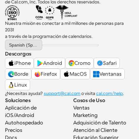
de Cal.com, Inc. Todos los derechos reservados.
Nuestra misión es conectar a mil millones de personas para 
2031 
a través de la programación de calendarios.
Select Language
Spanish (Spain)
Descargas
iPhone
Android
Cromo
Safari
Borde
Firefox
MacOS
Ventanas
Linux
¿Necesitas ayuda? 
support@cal.com
 o visita 
cal.com/help
.
Soluciones
Casos de Uso
Aplicación de 
Ventas
iOS/Android
Marketing
Autohospedado
Adquisición de Talento
Precios
Atención al Cliente
Docs
Educación Superior