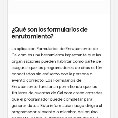
Flujos de trabajo
Automatiza la programación y los recordatorios
Blog
¿Qué son los formularios de 
Mantente al día con las últimas noticias y 
Programación potenciadda con llamadas 
actualizaciones
enrutamiento?
impulsadas por IA
Reuniones Instantáneas
La aplicación Formularios de Enrutamiento de 
Reúnete con clientes en minutos
Cal.com es una herramienta impactante que las 
organizaciones pueden habilitar como parte de 
Enlaces de Grupo Dinámico
asegurar que los programadores de citas estén 
Reserva reuniones de forma fluida con varias personas
conectados sin esfuerzo con la persona o 
evento correcto. Los Formularios de 
Webhooks
Enrutamiento funcionan permitiendo que los 
Recibe notificaciones cuando ocurra algo
titulares de cuentas de Cal.com creen entradas 
que el programador puede completar para 
generar datos. Esta información luego dirigirá al 
programador al evento o miembro del equipo 