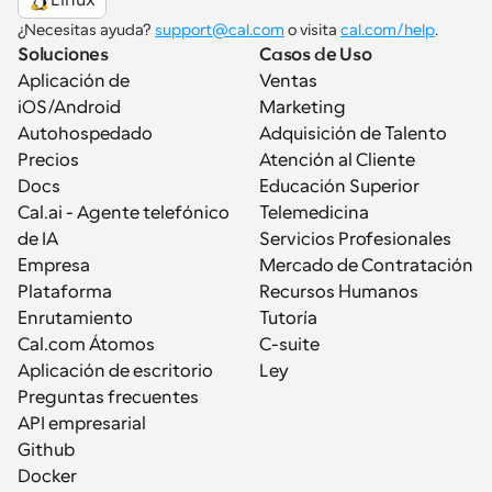
¿Necesitas ayuda? 
support@cal.com
 o visita 
cal.com/help
.
Soluciones
Casos de Uso
Aplicación de 
Ventas
iOS/Android
Marketing
Autohospedado
Adquisición de Talento
Precios
Atención al Cliente
Docs
Educación Superior
Cal.ai - Agente telefónico 
Telemedicina
de IA
Servicios Profesionales
Empresa
Mercado de Contratación
Plataforma
Recursos Humanos
Enrutamiento
Tutoría
Cal.com Átomos
C-suite
Aplicación de escritorio
Ley
Preguntas frecuentes
API empresarial
Github
Docker