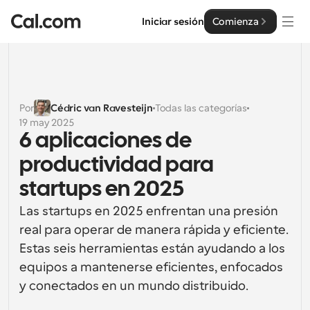
Iniciar sesión
Comienza
Soluciones
Soluciones
Por
Cédric van Ravesteijn
Todas las categorías
19 may 2025
Por tamaño del equipo
Empresa
6 aplicaciones de 
Para individuos
productividad para 
Programación personal hecha simple
Cal.ai
startups en 2025
Para Equipos
Las startups en 2025 enfrentan una presión 
Programación colaborativa para grupos
Desarrollador
real para operar de manera rápida y eficiente. 
Estas seis herramientas están ayudando a los 
Para desarrolladores
Documentación del Desarrollador
Recursos
Funciones y integraciones poderosas
equipos a mantenerse eficientes, enfocados 
Documentación para la plataforma Cal.com
y conectados en un mundo distribuido.
API
Precios
Para empresas
API
Crea tus propias integraciones con nuestra API pública