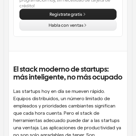
programación hoy, sin necesidad de tarjeta de 
crédito!
Flujos de trabajo
Regístrate gratis
Automatiza la programación y los recordatorios
Habla con ventas
Blog
Mantente al día con las últimas noticias y 
Programación potenciadda con llamadas 
actualizaciones
impulsadas por IA
Reuniones Instantáneas
Reúnete con clientes en minutos
El stack moderno de startups: 
Enlaces de Grupo Dinámico
más inteligente, no más ocupado
Reserva reuniones de forma fluida con varias personas
Las startups hoy en día se mueven rápido. 
Webhooks
Equipos distribuidos, un número limitado de 
Recibe notificaciones cuando ocurra algo
empleados y prioridades cambiantes significan 
que cada hora cuenta. Pero el stack de 
herramientas adecuado puede dar a las startups 
una ventaja. Las aplicaciones de productividad ya 
no son solo agradables de tener. Son 