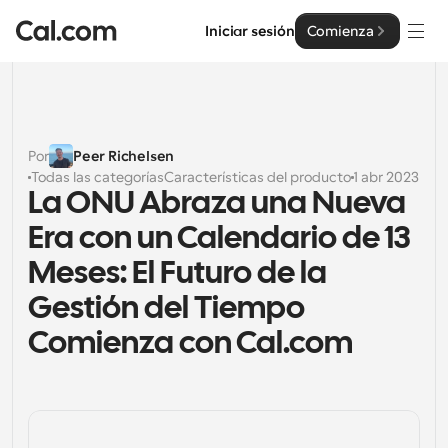
Iniciar sesión
Comienza
Soluciones
Soluciones
Por
Peer Richelsen
Todas las categorías
Características del producto
1 abr 2023
Por tamaño del equipo
Empresa
La ONU Abraza una Nueva 
Para individuos
Era con un Calendario de 13 
Programación personal hecha simple
Cal.ai
Meses: El Futuro de la 
Para Equipos
Gestión del Tiempo 
Programación colaborativa para grupos
Desarrollador
Comienza con Cal.com
Para desarrolladores
Documentación del Desarrollador
Recursos
Funciones y integraciones poderosas
Documentación para la plataforma Cal.com
API
Precios
Para empresas
API
Crea tus propias integraciones con nuestra API pública