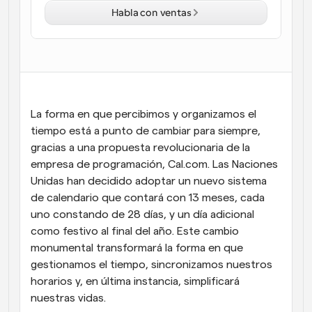
Habla con ventas
Flujos de trabajo
Automatiza la programación y los recordatorios
Blog
Mantente al día con las últimas noticias y 
Programación potenciadda con llamadas 
actualizaciones
impulsadas por IA
La forma en que percibimos y organizamos el 
Reuniones Instantáneas
tiempo está a punto de cambiar para siempre, 
Reúnete con clientes en minutos
gracias a una propuesta revolucionaria de la 
empresa de programación, Cal.com. Las Naciones 
Enlaces de Grupo Dinámico
Unidas han decidido adoptar un nuevo sistema 
Reserva reuniones de forma fluida con varias personas
de calendario que contará con 13 meses, cada 
uno constando de 28 días, y un día adicional 
Webhooks
como festivo al final del año. Este cambio 
Recibe notificaciones cuando ocurra algo
monumental transformará la forma en que 
gestionamos el tiempo, sincronizamos nuestros 
horarios y, en última instancia, simplificará 
nuestras vidas.