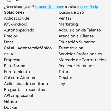
¿Necesitas ayuda? 
support@cal.com
 o visita 
cal.com/help
.
Soluciones
Casos de Uso
Aplicación de 
Ventas
iOS/Android
Marketing
Autohospedado
Adquisición de Talento
Precios
Atención al Cliente
Docs
Educación Superior
Cal.ai - Agente telefónico 
Telemedicina
de IA
Servicios Profesionales
Empresa
Mercado de Contratación
Plataforma
Recursos Humanos
Enrutamiento
Tutoría
Cal.com Átomos
C-suite
Aplicación de escritorio
Ley
Preguntas frecuentes
API empresarial
Github
Docker