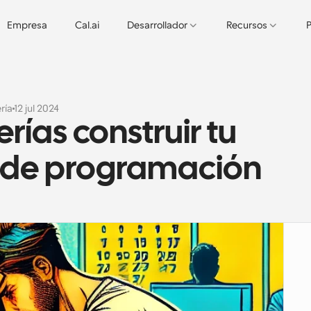
Empresa
Cal.ai
Desarrollador
Recursos
P
ría
12 jul 2024
ías construir tu 
a de programación