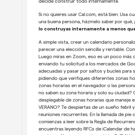
decide construir todo internamente.
Si no quieres usar Cal.com, está bien. Usa cu
una buena persona, házmelo saber por qué, 
lo construyas internamente a menos que 
A simple vista, crear un calendario persona
parecer una elección sencilla y rentable. Co
Luego miras en Zoom, eso es un poco más co
enviando tu solicitud a los mercados de Go
adecuadas y pasar por saltos y bucles para 
pidiendo que verifiques diferentes zonas hor
zonas horarias en el navegador o las persona
no saben su zona horaria y solo su ciudad?
desplegable de zonas horarias que maneje
VERANO? Te despiertas de un sueño febril y 
reuniones recurrentes. En la llamada de pie 
comienzas a leer sobre la Regla de Recurren
encuentras leyendo RFCs de iCalendar de ha