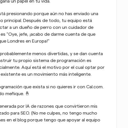
ría un papel en tu vida.
está presionando porque aún no has enviado una 
io principal. Después de todo, tu equipo está 
tar a un dueño de perro con un cuidador de 
es "Oye, jefe, ¡acabo de darme cuenta de que 
 que Londres en Europa!"
 probablemente menos divertidas, y se dan cuenta 
truir tu propio sistema de programación es 
almente. Aquí está el motivo por el cual optar por 
existente es un movimiento más inteligente.
gramación que exista si no quieres ir con Cal.com. 
do meñique. 🤞
 generada por IA de razones que convirtieron mis 
izado para SEO. (No me culpes, no tengo mucho 
nes en el blog porque tengo que apoyar al equipo 