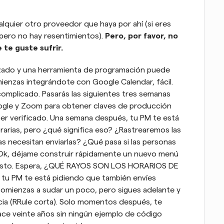
alquier otro proveedor que haya por ahí (si eres 
pero no hay resentimientos). 
Pero, por favor, no 
te guste sufrir.
lizado y una herramienta de programación puede 
mienzas integrándote con Google Calendar, fácil. 
mplicado. Pasarás las siguientes tres semanas 
ogle y Zoom para obtener claves de producción 
ser verificado. Una semana después, tu PM te está 
arias, pero ¿qué significa eso? ¿Rastrearemos las 
s necesitan enviarlas? ¿Qué pasa si las personas 
 Ok, déjame construir rápidamente un nuevo menú 
 esto. Espera, ¿QUÉ RAYOS SON LOS HORARIOS DE 
tu PM te está pidiendo que también envíes 
comienzas a sudar un poco, pero sigues adelante y 
cia (RRule corta). Solo momentos después, te 
ce veinte años sin ningún ejemplo de código 