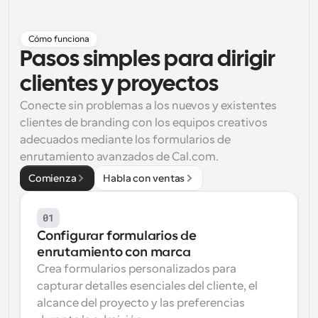
Flujos de trabajo
Automatiza la programación y los recordatorios
Cómo funciona
Pasos simples para dirigir 
Blog
clientes y proyectos
Mantente al día con las últimas noticias y 
Programación potenciadda con llamadas 
actualizaciones
impulsadas por IA
Conecte sin problemas a los nuevos y existentes 
clientes de branding con los equipos creativos 
Reuniones Instantáneas
adecuados mediante los formularios de 
Reúnete con clientes en minutos
enrutamiento avanzados de Cal.com.
Enlaces de Grupo Dinámico
Comienza
Habla con ventas
Reserva reuniones de forma fluida con varias personas
01
Webhooks
Configurar formularios de 
Recibe notificaciones cuando ocurra algo
enrutamiento con marca
Crea formularios personalizados para 
capturar detalles esenciales del cliente, el 
alcance del proyecto y las preferencias 