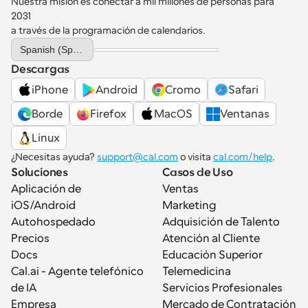
Nuestra misión es conectar a mil millones de personas para 
2031 
a través de la programación de calendarios.
Select Language
Spanish (Spain)
Descargas
iPhone
Android
Cromo
Safari
Borde
Firefox
MacOS
Ventanas
Linux
¿Necesitas ayuda? 
support@cal.com
 o visita 
cal.com/help
.
Soluciones
Casos de Uso
Aplicación de 
Ventas
iOS/Android
Marketing
Autohospedado
Adquisición de Talento
Precios
Atención al Cliente
Docs
Educación Superior
Cal.ai - Agente telefónico 
Telemedicina
de IA
Servicios Profesionales
Empresa
Mercado de Contratación