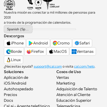
Nuestra misión es conectar a mil millones de personas para 
2031 
a través de la programación de calendarios.
Select Language
Spanish (Spain)
Descargas
iPhone
Android
Cromo
Safari
Borde
Firefox
MacOS
Ventanas
Linux
¿Necesitas ayuda? 
support@cal.com
 o visita 
cal.com/help
.
Soluciones
Casos de Uso
Aplicación de 
Ventas
iOS/Android
Marketing
Autohospedado
Adquisición de Talento
Precios
Atención al Cliente
Docs
Educación Superior
Cal.ai - Agente telefónico 
Telemedicina