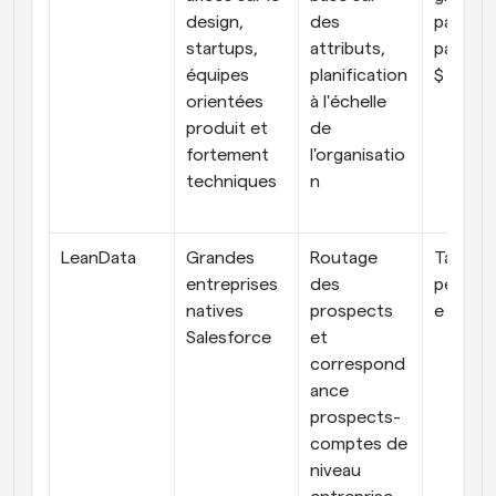
design, 
des 
payant à
startups, 
attributs, 
partir de
équipes 
planification 
$ par m
orientées 
à l'échelle 
produit et 
de 
fortement 
l'organisatio
techniques
n
LeanData
Grandes 
Routage 
Tarifica
entreprises 
des 
personn
natives 
prospects 
e
Salesforce
et 
correspond
ance 
prospects-
comptes de 
niveau 