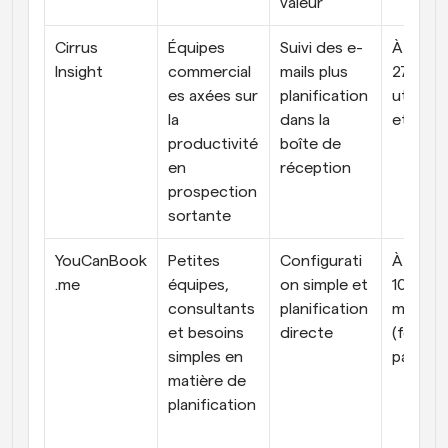
valeur
Cirrus 
Équipes 
Suivi des e-
À partir
Insight
commercial
mails plus 
27 $ par
es axées sur 
planification 
utilisate
la 
dans la 
et par 
productivité 
boîte de 
en 
réception
prospection 
sortante
YouCanBook
Petites 
Configurati
À partir
.me
équipes, 
on simple et 
10 $ par 
consultants 
planification 
mois 
et besoins 
directe
(formule
simples en 
payante
matière de 
planification