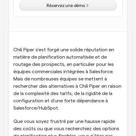
Réservez une démo
Flux de travail
Automatiser la planification et les rappels
Blog
Restez à jour avec les dernières nouvelles et mises à 
Programmation surpuissante avec des appels 
jour
alimentés par l'IA
Chili Piper s'est forgé une solide réputation en 
Réunions instantanées
matière de planification automatisée et de 
Rencontrez des clients en quelques minutes
routage des prospects, en particulier pour les 
équipes commerciales intégrées à Salesforce. 
Liens de groupe dynamique
Réservez facilement des réunions avec plusieurs 
Mais de nombreuses équipes se mettent à 
personnes
rechercher des alternatives à Chili Piper en raison 
de la complexité des tarifs, de la rigidité de la 
Webhooks
configuration et d'une forte dépendance à 
Soyez informé lorsque quelque chose se passe
Salesforce/HubSpot.
Que vous soyez frustré par une hausse rapide 
des coûts ou que vous recherchiez des options 