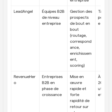
entreprise
LeadAngel
Équipes B2B 
Gestion des 
Tarifica
de niveau 
prospects 
personn
entreprise
de bout en 
e
bout 
(routage, 
correspond
ance, 
enrichissem
ent, 
scoring)
RevenueHer
Entreprises 
Mise en 
À partir
o
B2B en 
œuvre 
20 $ par
phase de 
rapide et 
utilisate
croissance
forte 
et par 
rapidité de 
retour sur 