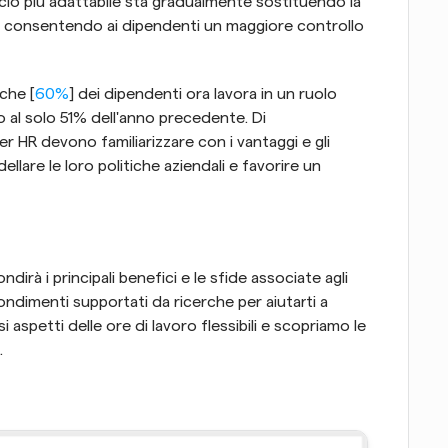
o più adattabile sta gradualmente sostituendo la 
 17, consentendo ai dipendenti un maggiore controllo 
 che [
60%
] dei dipendenti ora lavora in un ruolo 
to al solo 51% dell'anno precedente. Di 
er HR devono familiarizzare con i vantaggi e gli 
ellare le loro politiche aziendali e favorire un 
irà i principali benefici e le sfide associate agli 
ondimenti supportati da ricerche per aiutarti a 
i aspetti delle ore di lavoro flessibili e scopriamo le 
.