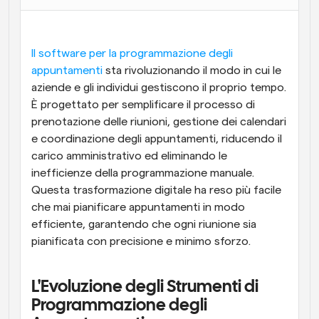
Flussi di lavoro
Automatizzare la pianificazione e i promemoria
Il software per la programmazione degli 
appuntamenti
 sta rivoluzionando il modo in cui le 
Blog
aziende e gli individui gestiscono il proprio tempo. 
Programmazione potenziata con chiamate 
Rimani aggiornato con le ultime notizie e aggiornamenti
supportate dall'IA
È progettato per semplificare il processo di 
prenotazione delle riunioni, gestione dei calendari 
Riunioni Instantanee
e coordinazione degli appuntamenti, riducendo il 
Incontrare i clienti in pochi minuti
carico amministrativo ed eliminando le 
inefficienze della programmazione manuale. 
Link di Gruppo Dinamico
Questa trasformazione digitale ha reso più facile 
Prenota senza sforzo riunioni con più persone
che mai pianificare appuntamenti in modo 
efficiente, garantendo che ogni riunione sia 
Webhook
pianificata con precisione e minimo sforzo.
Ricevi una notifica quando succede qualcosa
L'Evoluzione degli Strumenti di 
Programmazione degli 