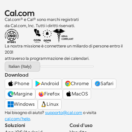
Cal.com® e Cal® sono marchi registrati 
da Cal.com, Inc. Tutti i diritti riservati.
La nostra missione è connettere un miliardo di persone entro il 
2031 
attraverso la programmazione dei calendari.
Select Language
Italian (Italy)
Download
iPhone
Android
Chrome
Safari
Margine
Firefox
MacOS
Windows
Linux
Hai bisogno di aiuto? 
supporto@cal.com
 o visita 
cal.com/help
.
Soluzioni
Casi d'uso