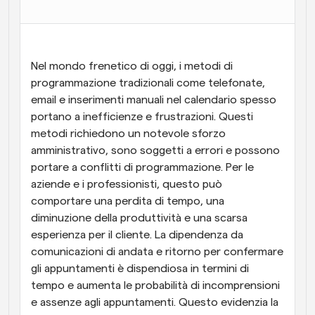
Flussi di lavoro
Automatizzare la pianificazione e i promemoria
Nel mondo frenetico di oggi, i metodi di 
Blog
programmazione tradizionali come telefonate, 
Programmazione potenziata con chiamate 
Rimani aggiornato con le ultime notizie e aggiornamenti
supportate dall'IA
email e inserimenti manuali nel calendario spesso 
portano a inefficienze e frustrazioni. Questi 
Riunioni Instantanee
metodi richiedono un notevole sforzo 
Incontrare i clienti in pochi minuti
amministrativo, sono soggetti a errori e possono 
portare a conflitti di programmazione. Per le 
Link di Gruppo Dinamico
aziende e i professionisti, questo può 
Prenota senza sforzo riunioni con più persone
comportare una perdita di tempo, una 
diminuzione della produttività e una scarsa 
Webhook
esperienza per il cliente. La dipendenza da 
Ricevi una notifica quando succede qualcosa
comunicazioni di andata e ritorno per confermare 
gli appuntamenti è dispendiosa in termini di 
tempo e aumenta le probabilità di incomprensioni 
e assenze agli appuntamenti. Questo evidenzia la 