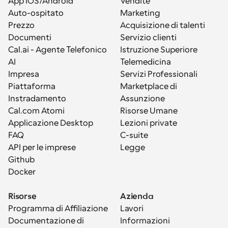
App iOS/Android
Vendite
Auto-ospitato
Marketing
Prezzo
Acquisizione di talenti
Documenti
Servizio clienti
Cal.ai - Agente Telefonico 
Istruzione Superiore
AI
Telemedicina
Impresa
Servizi Professionali
Piattaforma
Marketplace di 
Instradamento
Assunzione
Cal.com Atomi
Risorse Umane
Applicazione Desktop
Lezioni private
FAQ
C-suite
API per le imprese
Legge
Github
Docker
Risorse
Azienda
Programma di Affiliazione
Lavori
Documentazione di 
Informazioni