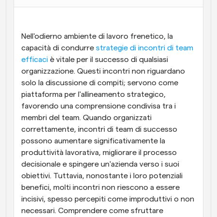
Flussi di lavoro
Automatizzare la pianificazione e i promemoria
Nell'odierno ambiente di lavoro frenetico, la 
capacità di condurre 
strategie di incontri di team 
Blog
efficaci
Programmazione potenziata con chiamate 
 è vitale per il successo di qualsiasi 
Rimani aggiornato con le ultime notizie e aggiornamenti
supportate dall'IA
organizzazione. Questi incontri non riguardano 
solo la discussione di compiti; servono come 
Riunioni Instantanee
piattaforma per l'allineamento strategico, 
Incontrare i clienti in pochi minuti
favorendo una comprensione condivisa tra i 
membri del team. Quando organizzati 
Link di Gruppo Dinamico
correttamente, incontri di team di successo 
Prenota senza sforzo riunioni con più persone
possono aumentare significativamente la 
produttività lavorativa, migliorare il processo 
Webhook
decisionale e spingere un'azienda verso i suoi 
Ricevi una notifica quando succede qualcosa
obiettivi. Tuttavia, nonostante i loro potenziali 
benefici, molti incontri non riescono a essere 
incisivi, spesso percepiti come improduttivi o non 
necessari. Comprendere come sfruttare 