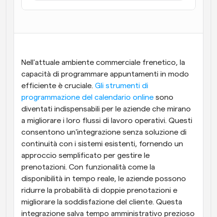
Flussi di lavoro
Automatizzare la pianificazione e i promemoria
Blog
Programmazione potenziata con chiamate 
Rimani aggiornato con le ultime notizie e aggiornamenti
Nell'attuale ambiente commerciale frenetico, la 
supportate dall'IA
capacità di programmare appuntamenti in modo 
Riunioni Instantanee
efficiente è cruciale. 
Gli strumenti di 
Incontrare i clienti in pochi minuti
programmazione del calendario online
 sono 
diventati indispensabili per le aziende che mirano 
Link di Gruppo Dinamico
a migliorare i loro flussi di lavoro operativi. Questi 
Prenota senza sforzo riunioni con più persone
consentono un'integrazione senza soluzione di 
continuità con i sistemi esistenti, fornendo un 
Webhook
approccio semplificato per gestire le 
Ricevi una notifica quando succede qualcosa
prenotazioni. Con funzionalità come la 
disponibilità in tempo reale, le aziende possono 
ridurre la probabilità di doppie prenotazioni e 
migliorare la soddisfazione del cliente. Questa 
integrazione salva tempo amministrativo prezioso 