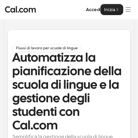
Accedi
Inizia
Soluzioni
Soluzioni
Flussi di lavoro per scuole di lingue
Automatizza la
Per dimensione del team
Impresa
Per individui
pianificazione della
Pianificazione personale semplificata
Cal.ai
scuola di lingue e la
Per Team
Pianificazione collaborativa per gruppi
gestione degli
Sviluppatore
studenti con
Per sviluppatori
Documentazione per Sviluppatori
Risorse
Caratteristiche potenti e integrazioni
Documentazione per la piattaforma Cal.com
Cal.com
API
Prezzo
API
Per le imprese
Crea le tue integrazioni personalizzate con la nostra 
Semplifica la gestione della scuola di lingue, 