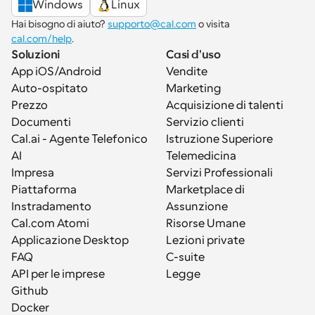
Windows
Linux
Hai bisogno di aiuto? 
supporto@cal.com
 o visita 
cal.com/help
.
Soluzioni
Casi d'uso
App iOS/Android
Vendite
Auto-ospitato
Marketing
Prezzo
Acquisizione di talenti
Documenti
Servizio clienti
Cal.ai - Agente Telefonico 
Istruzione Superiore
AI
Telemedicina
Impresa
Servizi Professionali
Piattaforma
Marketplace di 
Instradamento
Assunzione
Cal.com Atomi
Risorse Umane
Applicazione Desktop
Lezioni private
FAQ
C-suite
API per le imprese
Legge
Github
Docker