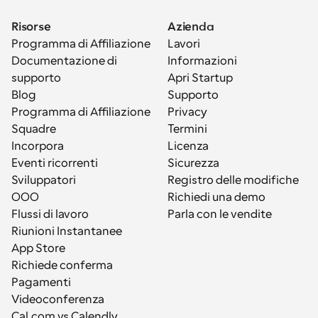
Risorse
Azienda
Programma di Affiliazione
Lavori
Documentazione di 
Informazioni
supporto
Apri Startup
Blog
Supporto
Programma di Affiliazione
Privacy
Squadre
Termini
Incorpora
Licenza
Eventi ricorrenti
Sicurezza
Sviluppatori
Registro delle modifiche
OOO
Richiedi una demo
Flussi di lavoro
Parla con le vendite
Riunioni Instantanee
App Store
Richiede conferma
Pagamenti
Videoconferenza
Cal.com vs Calendly