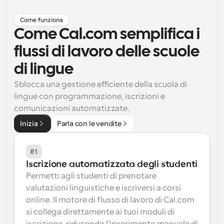
Flussi di lavoro
Come funziona
Automatizzare la pianificazione e i promemoria
Come Cal.com semplifica i 
flussi di lavoro delle scuole 
Blog
Programmazione potenziata con chiamate 
Rimani aggiornato con le ultime notizie e aggiornamenti
di lingue
supportate dall'IA
Sblocca una gestione efficiente della scuola di 
Riunioni Instantanee
lingue con programmazione, iscrizioni e 
Incontrare i clienti in pochi minuti
comunicazioni automatizzate.
Inizia
Parla con le vendite
Link di Gruppo Dinamico
Prenota senza sforzo riunioni con più persone
01
Webhook
Iscrizione automatizzata degli studenti
Ricevi una notifica quando succede qualcosa
Permetti agli studenti di prenotare 
valutazioni linguistiche e iscriversi a corsi 
online. Il motore di flusso di lavoro di Cal.com 
si collega direttamente ai tuoi moduli di 