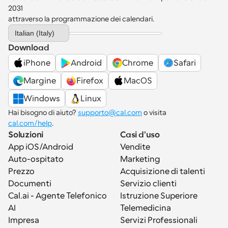
2031 
attraverso la programmazione dei calendari.
Select Language
Italian (Italy)
Download
iPhone
Android
Chrome
Safari
Margine
Firefox
MacOS
Windows
Linux
Hai bisogno di aiuto? 
supporto@cal.com
 o visita 
cal.com/help
.
Soluzioni
Casi d'uso
App iOS/Android
Vendite
Auto-ospitato
Marketing
Prezzo
Acquisizione di talenti
Documenti
Servizio clienti
Cal.ai - Agente Telefonico 
Istruzione Superiore
AI
Telemedicina
Impresa
Servizi Professionali