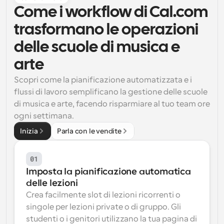
Come i workflow di Cal.com 
Flussi di lavoro
Automatizzare la pianificazione e i promemoria
trasformano le operazioni 
delle scuole di musica e 
Blog
Programmazione potenziata con chiamate 
arte
Rimani aggiornato con le ultime notizie e aggiornamenti
supportate dall'IA
Scopri come la pianificazione automatizzata e i 
Riunioni Instantanee
flussi di lavoro semplificano la gestione delle scuole 
Incontrare i clienti in pochi minuti
di musica e arte, facendo risparmiare al tuo team ore 
ogni settimana.
Link di Gruppo Dinamico
Inizia
Parla con le vendite
Prenota senza sforzo riunioni con più persone
01
Webhook
Ricevi una notifica quando succede qualcosa
Imposta la pianificazione automatica 
delle lezioni
Crea facilmente slot di lezioni ricorrenti o 
singole per lezioni private o di gruppo. Gli 
studenti o i genitori utilizzano la tua pagina di 