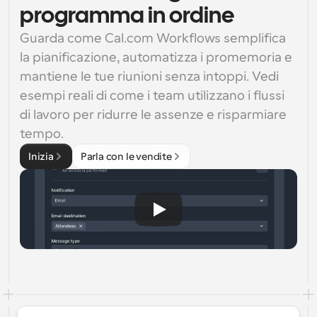
programma in ordine
Guarda come Cal.com Workflows semplifica 
la pianificazione, automatizza i promemoria e 
mantiene le tue riunioni senza intoppi. Vedi 
esempi reali di come i team utilizzano i flussi 
di lavoro per ridurre le assenze e risparmiare 
tempo.
Inizia
Parla con le vendite