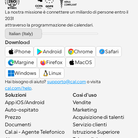
La nostra missione è connettere un miliardo di persone entro il 
2031 
attraverso la programmazione dei calendari.
Select Language
Italian (Italy)
Download
iPhone
Android
Chrome
Safari
Margine
Firefox
MacOS
Windows
Linux
Hai bisogno di aiuto? 
supporto@cal.com
 o visita 
cal.com/help
.
Soluzioni
Casi d'uso
App iOS/Android
Vendite
Auto-ospitato
Marketing
Prezzo
Acquisizione di talenti
Documenti
Servizio clienti
Cal.ai - Agente Telefonico 
Istruzione Superiore