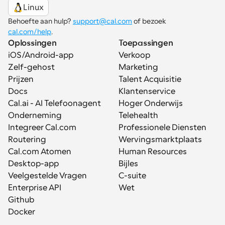
Linux
Behoefte aan hulp? 
support@cal.com
 of bezoek 
cal.com/help
.
Oplossingen
Toepassingen
iOS/Android-app
Verkoop
Zelf-gehost
Marketing
Prijzen
Talent Acquisitie
Docs
Klantenservice
Cal.ai - AI Telefoonagent
Hoger Onderwijs
Onderneming
Telehealth
Integreer Cal.com
Professionele Diensten
Routering
Wervingsmarktplaats
Cal.com Atomen
Human Resources
Desktop-app
Bijles
Veelgestelde Vragen
C-suite
Enterprise API
Wet
Github
Docker