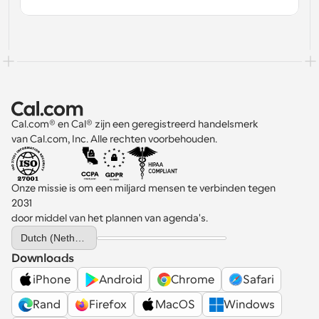
Workflow
Automatiseer planning en herinneringen
Blog
Blijf op de hoogte van het laatste nieuws en updates
Supercharged planning met AI-gestuurde 
oproepen
Cal.com® en Cal® zijn een geregistreerd handelsmerk 
Instant Vergaderingen
van Cal.com, Inc. Alle rechten voorbehouden.
Ontmoet cliënten binnen enkele minuten
Dynamische Groep Links
Onze missie is om een miljard mensen te verbinden tegen 
Boek naadloos vergaderingen met meerdere mensen
2031 
door middel van het plannen van agenda's.
Webhooks
Select Language
Dutch (Netherlands)
Ontvang een melding wanneer er iets gebeurt
Downloads
iPhone
Android
Chrome
Safari
Rand
Firefox
MacOS
Windows