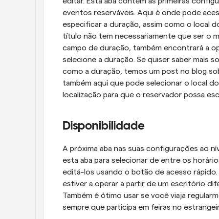
editar. Esta aba contém as primeiras confi
eventos reserváveis. Aqui é onde pode acessa
especificar a duração, assim como o local d
título não tem necessariamente que ser o m
campo de duração, também encontrará a opç
selecione a duração. Se quiser saber mais so
como a duração, temos um post no blog sobr
também aqui que pode selecionar o local do 
localização para que o reservador possa esc
Disponibilidade
A próxima aba nas suas configurações ao ní
esta aba para selecionar de entre os horário
editá-los usando o botão de acesso rápido. Is
estiver a operar a partir de um escritório di
Também é ótimo usar se você viaja regularme
sempre que participa em feiras no estrangei