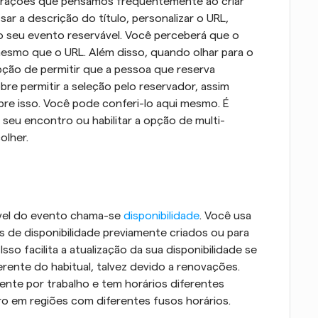
gurações que pensamos frequentemente ao criar 
r a descrição do título, personalizar o URL, 
o seu evento reservável. Você perceberá que o 
esmo que o URL. Além disso, quando olhar para o 
ão de permitir que a pessoa que reserva 
bre permitir a seleção pelo reservador, assim 
e isso. Você pode conferi-lo aqui mesmo. É 
seu encontro ou habilitar a opção de multi-
olher.
vel do evento chama-se 
disponibilidade
. Você usa 
s de disponibilidade previamente criados ou para 
so facilita a atualização da sua disponibilidade se 
ferente do habitual, talvez devido a renovações. 
nte por trabalho e tem horários diferentes 
ro em regiões com diferentes fusos horários.