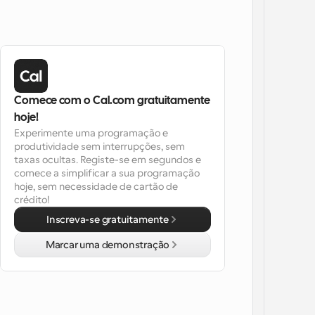
Comece com o Cal.com gratuitamente 
hoje!
Experimente uma programação e 
produtividade sem interrupções, sem 
taxas ocultas. Registe-se em segundos e 
comece a simplificar a sua programação 
hoje, sem necessidade de cartão de 
crédito!
Inscreva-se gratuitamente
Marcar uma demonstração