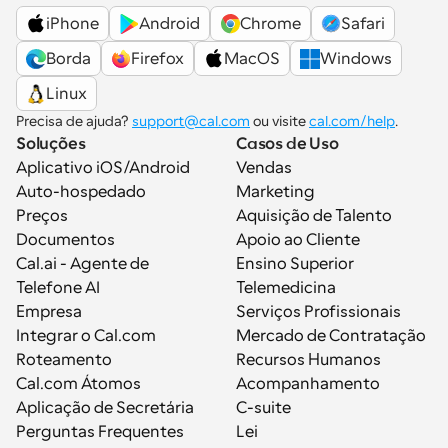
iPhone
Android
Chrome
Safari
Borda
Firefox
MacOS
Windows
Linux
Precisa de ajuda? 
support@cal.com
 ou visite 
cal.com/help
.
Soluções
Casos de Uso
Aplicativo iOS/Android
Vendas
Auto-hospedado
Marketing
Preços
Aquisição de Talento
Documentos
Apoio ao Cliente
Cal.ai - Agente de 
Ensino Superior
Telefone AI
Telemedicina
Empresa
Serviços Profissionais
Integrar o Cal.com
Mercado de Contratação
Roteamento
Recursos Humanos
Cal.com Átomos
Acompanhamento
Aplicação de Secretária
C-suite
Perguntas Frequentes
Lei