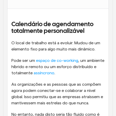
Fluxos de trabalho
Automatizar agendamento e lembretes
Calendário de agendamento 
Blogue
Mantenha-se atualizado com as últimas notícias e 
totalmente personalizável
Agendamento potenciado com chamadas 
atualizações
impulsionadas por IA
O local de trabalho está a evoluir. Mudou de um 
Reuniões Instantâneas
elemento fixo para algo muito mais dinâmico.
Reunião com clientes em minutos
Pode ser um 
espaço de co-working
, um ambiente 
Links de Grupo Dinâmico
híbrido e remoto ou um esforço distribuído e 
Agende reuniões de forma fluida com várias pessoas
totalmente 
assíncrono
.
Webhooks
As organizações e as pessoas que as compõem 
Receba notificações quando algo acontecer
agora podem conectar-se e colaborar a nível 
global. Isso permitiu que as empresas atraíssem e 
mantivessem mais estrelas do que nunca.
No entanto, nada disto seria tão fluido como é 