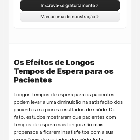
Inscreva-se gratuitamente
Fluxos de trabalho
Automatizar agendamento e lembretes
Marcar uma demonstração
Blogue
Mantenha-se atualizado com as últimas notícias e 
Agendamento potenciado com chamadas 
atualizações
impulsionadas por IA
Reuniões Instantâneas
Os Efeitos de Longos 
Reunião com clientes em minutos
Tempos de Espera para os 
Links de Grupo Dinâmico
Pacientes
Agende reuniões de forma fluida com várias pessoas
Longos tempos de espera para os pacientes 
Webhooks
podem levar a uma diminuição na satisfação dos 
Receba notificações quando algo acontecer
pacientes e a piores resultados de saúde. De 
fato, estudos mostraram que pacientes com 
tempos de espera mais longos são mais 
propensos a ficarem insatisfeitos com a sua 
experiência de cuidados de saúde. Esta 