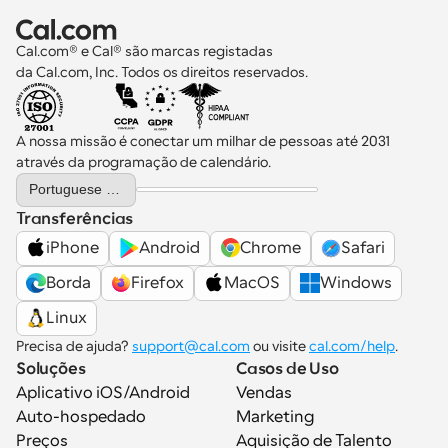
Cal.com® e Cal® são marcas registadas 
da Cal.com, Inc. Todos os direitos reservados.
A nossa missão é conectar um milhar de pessoas até 2031 
através da programação de calendário.
Select Language
Portuguese (Portugal)
Transferências
iPhone
Android
Chrome
Safari
Borda
Firefox
MacOS
Windows
Linux
Precisa de ajuda? 
support@cal.com
 ou visite 
cal.com/help
.
Soluções
Casos de Uso
Aplicativo iOS/Android
Vendas
Auto-hospedado
Marketing
Preços
Aquisição de Talento