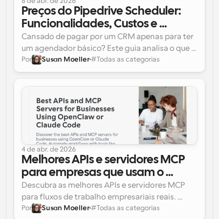
8 de abr. de 2026
Preços do Pipedrive Scheduler: 
Funcionalidades, Custos e 
Melhores Alternativas [2026]
Cansado de pagar por um CRM apenas para ter 
um agendador básico? Este guia analisa o que o 
Por
Susan Moeller
#
Todas as categorias
Pipedrive Scheduler pode realmente fazer em 
2026, onde deixa a desejar e se uma ferramenta 
dedicada como o Cal.com é a escolha mais 
inteligente para a sua equipa.
4 de abr. de 2026
Melhores APIs e servidores MCP 
para empresas que usam o 
OpenClaw ou o Claude Code
Descubra as melhores APIs e servidores MCP 
para fluxos de trabalho empresariais reais. 
Por
Susan Moeller
#
Todas as categorias
Desde a API de agendamento da Cal.com que 