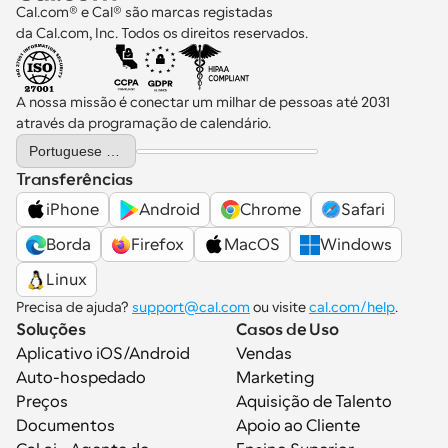
para marcas B2B.
Cal.com® e Cal® são marcas registadas 
da Cal.com, Inc. Todos os direitos reservados.
A nossa missão é conectar um milhar de pessoas até 2031 
através da programação de calendário.
Select Language
Portuguese (Portugal)
Transferências
iPhone
Android
Chrome
Safari
Borda
Firefox
MacOS
Windows
Linux
Precisa de ajuda? 
support@cal.com
 ou visite 
cal.com/help
.
Soluções
Casos de Uso
Aplicativo iOS/Android
Vendas
Auto-hospedado
Marketing
Preços
Aquisição de Talento
Documentos
Apoio ao Cliente