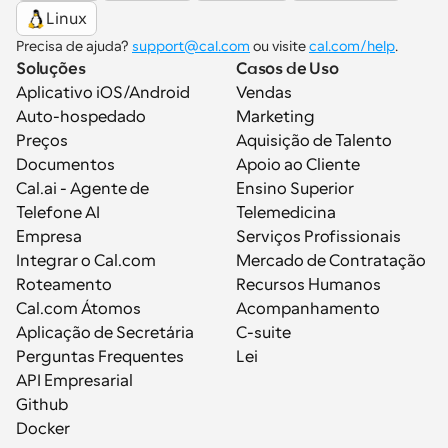
Linux
Precisa de ajuda? 
support@cal.com
 ou visite 
cal.com/help
.
Soluções
Casos de Uso
Aplicativo iOS/Android
Vendas
Auto-hospedado
Marketing
Preços
Aquisição de Talento
Documentos
Apoio ao Cliente
Cal.ai - Agente de 
Ensino Superior
Telefone AI
Telemedicina
Empresa
Serviços Profissionais
Integrar o Cal.com
Mercado de Contratação
Roteamento
Recursos Humanos
Cal.com Átomos
Acompanhamento
Aplicação de Secretária
C-suite
Perguntas Frequentes
Lei
API Empresarial
Github
Docker