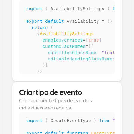
import
{
AvailabilitySettings
}
from
"@c
export
default
Availability
 = 
(
)
=>
{
return
(
<
AvailabilitySettings
enableOverrides
=
{
true
}
customClassNames
=
{
{
subtitlesClassName
:
"texto-cinza
editableHeadingClassName
:
"fonte
}
}
/>
)
;
}
Criar tipo de evento
Crie facilmente tipos de eventos 
individuais e em equipa.
import
{
CreateEventType
}
from
"@calcom
export
default
function
EventType
(
)
{