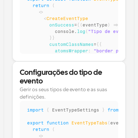
return
(
<
>
<
CreateEventType
onSuccess
=
{
(
eventType
)
=>
{
console
.
log
(
"Tipo de evento cr
}
}
customClassNames
=
{
{
atomsWrapper
:
"border p-6 roun
buttons
:
{
submit
:
"bg-green-5
}
}
/>
Configurações do tipo de 
</
>
evento
)
Gerir os seus tipos de evento e as suas 
}
definições.
import
{
EventTypeSettings
}
from
"@calc
export
function
EventTypeTabs
(
eventTypeI
return
(
<
>