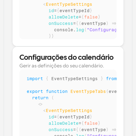
<
EventTypeSettings
id
=
{
eventTypeId
}
allowDelete
=
{
false
}
onSuccess
=
{
(
eventType
)
=>
{
console
.
log
(
"Configurações do 
}
}
/>
</
>
)
;
Configurações do calendário
}
Gerir as definições do seu calendário.
import
{
EventTypeSettings
}
from
"@calc
export
function
EventTypeTabs
(
eventTypeI
return
(
<
>
<
EventTypeSettings
id
=
{
eventTypeId
}
allowDelete
=
{
false
}
onSuccess
=
{
(
eventType
)
=>
{