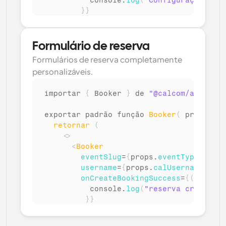
console
.
log
(
"Configurações do 
}
}
/>
</
>
)
;
Formulário de reserva
}
Formulários de reserva completamente 
personalizáveis.
importar 
{
Booker
}
de 
"@calcom/atoms"
;
exportar 
padrão 
função 
Booker
(
props
:
 B
retornar
(
<
>
<
Booker
eventSlug
=
{
props
.
eventTypeSlug
}
username
=
{
props
.
calUsername
}
onCreateBookingSuccess
=
{
(
)
=>
{
console
.
log
(
"reserva criada co
}
}
/>
</
>