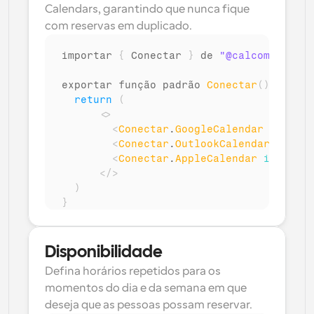
Calendars, garantindo que nunca fique 
com reservas em duplicado.
importar 
{
Conectar
}
de 
"@calcom/atoms"
exportar 
função 
padrão 
Conectar
(
)
{
return
(
<
>
<
Conectar
.
GoogleCalendar
isMulti
<
Conectar
.
OutlookCalendar
isMult
<
Conectar
.
AppleCalendar
isMultiC
</
>
)
}
Disponibilidade
Defina horários repetidos para os 
momentos do dia e da semana em que 
deseja que as pessoas possam reservar.