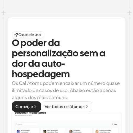
Casos de uso
O poder da 
personalização sem a 
dor da auto-
hospedagem
Os Cal Atoms podem encaixar um número quase 
ilimitado de casos de uso. Abaixo estão apenas 
alguns dos mais comuns.
Começar
Ver todos os átomos