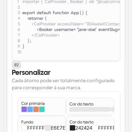
1
importar  {  CalProvider ,  Booker  }  de  "@calcom/atoms" 
2
3
export  default  function  App ( )  {
4
      retornar  (
5
          <CalProvider  accessToken= "30AadwEContactSal
6
                <Booker  username= "jane-doe"  eventSlug= "sí
7
          </CalProvider>
8
      ) ;
9
}
10
02
Personalizar
Cada átomo pode ser totalmente configurado 
para corresponder à sua marca.
Cor primária
Cor do texto
Fundo
Cor do texto
FFFFFF
E6E7E4
242424
FFFFFF