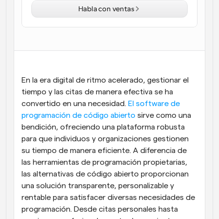
Habla con ventas
Flujos de trabajo
Automatiza la programación y los recordatorios
Blog
Mantente al día con las últimas noticias y 
Programación potenciadda con llamadas 
actualizaciones
impulsadas por IA
En la era digital de ritmo acelerado, gestionar el 
Reuniones Instantáneas
tiempo y las citas de manera efectiva se ha 
Reúnete con clientes en minutos
convertido en una necesidad.
 El software de 
programación de código abierto
 sirve como una 
Enlaces de Grupo Dinámico
bendición, ofreciendo una plataforma robusta 
Reserva reuniones de forma fluida con varias personas
para que individuos y organizaciones gestionen 
su tiempo de manera eficiente. A diferencia de 
Webhooks
las herramientas de programación propietarias, 
Recibe notificaciones cuando ocurra algo
las alternativas de código abierto proporcionan 
una solución transparente, personalizable y 
rentable para satisfacer diversas necesidades de 
programación. Desde citas personales hasta 