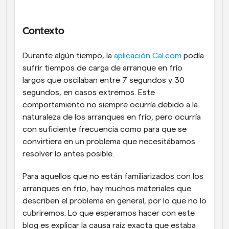
Flujos de trabajo
Automatiza la programación y los recordatorios
Contexto
Blog
Durante algún tiempo, la
 aplicación Cal.com
 podía 
Mantente al día con las últimas noticias y 
Programación potenciadda con llamadas 
sufrir tiempos de carga de arranque en frío 
actualizaciones
impulsadas por IA
largos que oscilaban entre 7 segundos y 30 
Reuniones Instantáneas
segundos, en casos extremos. Este 
Reúnete con clientes en minutos
comportamiento no siempre ocurría debido a la 
naturaleza de los arranques en frío, pero ocurría 
Enlaces de Grupo Dinámico
con suficiente frecuencia como para que se 
Reserva reuniones de forma fluida con varias personas
convirtiera en un problema que necesitábamos 
resolver lo antes posible.
Webhooks
Recibe notificaciones cuando ocurra algo
Para aquellos que no están familiarizados con los 
arranques en frío, hay muchos materiales que 
describen el problema en general, por lo que no lo 
cubriremos. Lo que esperamos hacer con este 
blog es explicar la causa raíz exacta que estaba 