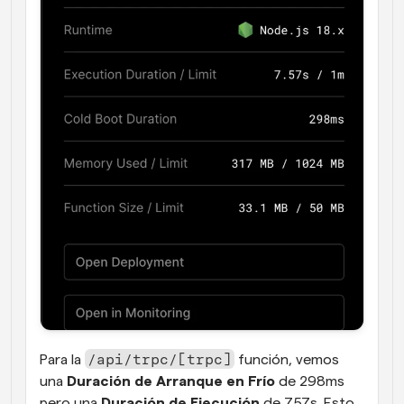
/api/trpc/[trpc]
Para la 
 función, vemos 
una 
Duración de Arranque en Frío
 de 298ms 
pero una 
Duración de Ejecución
 de 7.57s. Esto 