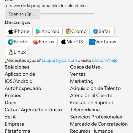
a través de la programación de calendarios.
Select Language
Spanish (Spain)
Descargas
iPhone
Android
Cromo
Safari
Borde
Firefox
MacOS
Ventanas
Linux
¿Necesitas ayuda? 
support@cal.com
 o visita 
cal.com/help
.
Soluciones
Casos de Uso
Aplicación de 
Ventas
iOS/Android
Marketing
Autohospedado
Adquisición de Talento
Precios
Atención al Cliente
Docs
Educación Superior
Cal.ai - Agente telefónico 
Telemedicina
de IA
Servicios Profesionales
Empresa
Mercado de Contratación
Plataforma
Recursos Humanos