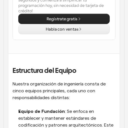
segundos y comienza a simplificar tu 
programación hoy, sin necesidad de tarjeta de 
Flujos de trabajo
crédito!
Automatiza la programación y los recordatorios
Regístrate gratis
Blog
Habla con ventas
Mantente al día con las últimas noticias y 
Programación potenciadda con llamadas 
actualizaciones
impulsadas por IA
Reuniones Instantáneas
Reúnete con clientes en minutos
Estructura del Equipo
Enlaces de Grupo Dinámico
Reserva reuniones de forma fluida con varias personas
Nuestra organización de ingeniería consta de 
cinco equipos principales, cada uno con 
Webhooks
Recibe notificaciones cuando ocurra algo
responsabilidades distintas:
Equipo de Fundación
: Se enfoca en 
establecer y mantener estándares de 
codificación y patrones arquitectónicos. Este 