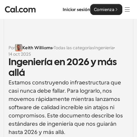
Iniciar sesión
Comienza
Soluciones
Soluciones
Por
Keith Williams
Todas las categorías
Ingeniería
14 oct 2025
Por tamaño del equipo
Empresa
Ingeniería en 2026 y más 
Para individuos
allá
Programación personal hecha simple
Cal.ai
Estamos construyendo infraestructura que 
Para Equipos
casi nunca debe fallar. Para lograrlo, nos 
Programación colaborativa para grupos
Desarrollador
movemos rápidamente mientras lanzamos 
software de calidad increíble sin atajos ni 
Para desarrolladores
Documentación del Desarrollador
Recursos
compromisos. Este documento describe los 
Funciones y integraciones poderosas
Documentación para la plataforma Cal.com
estándares de ingeniería que nos guiarán 
API
Precios
hasta 2026 y más allá.
Para empresas
API
Crea tus propias integraciones con nuestra API pública