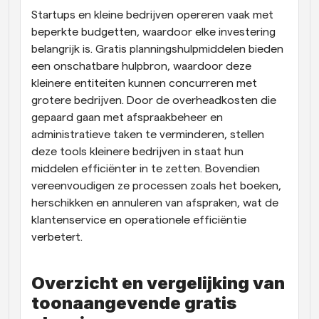
Startups en kleine bedrijven opereren vaak met 
Workflow
beperkte budgetten, waardoor elke investering 
Automatiseer planning en herinneringen
belangrijk is. Gratis planningshulpmiddelen bieden 
een onschatbare hulpbron, waardoor deze 
Blog
kleinere entiteiten kunnen concurreren met 
Blijf op de hoogte van het laatste nieuws en updates
Supercharged planning met AI-gestuurde 
grotere bedrijven. Door de overheadkosten die 
oproepen
gepaard gaan met afspraakbeheer en 
Instant Vergaderingen
administratieve taken te verminderen, stellen 
Ontmoet cliënten binnen enkele minuten
deze tools kleinere bedrijven in staat hun 
middelen efficiënter in te zetten. Bovendien 
Dynamische Groep Links
vereenvoudigen ze processen zoals het boeken, 
Boek naadloos vergaderingen met meerdere mensen
herschikken en annuleren van afspraken, wat de 
klantenservice en operationele efficiëntie 
Webhooks
verbetert.
Ontvang een melding wanneer er iets gebeurt
Overzicht en vergelijking van 
toonaangevende gratis 