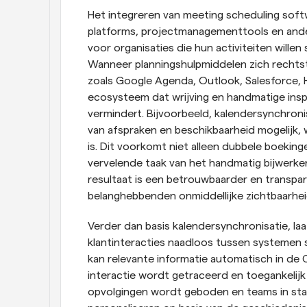
Het integreren van meeting scheduling so
platforms, projectmanagementtools en andere
voor organisaties die hun activiteiten willen 
Wanneer planningshulpmiddelen zich rechtst
zoals Google Agenda, Outlook, Salesforce, H
ecosysteem dat wrijving en handmatige inspa
vermindert. Bijvoorbeeld, kalendersynchroni
van afspraken en beschikbaarheid mogelijk,
is. Dit voorkomt niet alleen dubbele boeking
vervelende taak van het handmatig bijwerken
resultaat is een betrouwbaarder en transpara
belanghebbenden onmiddellijke zichtbaarheid
Verder dan basis kalendersynchronisatie, laa
klantinteracties naadloos tussen systemen 
kan relevante informatie automatisch in de 
interactie wordt getraceerd en toegankelijk
opvolgingen wordt geboden en teams in sta