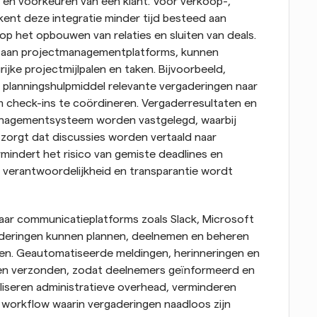
 en voorkeuren van een klant. Voor verkoop-, 
nt deze integratie minder tijd besteed aan 
op het opbouwen van relaties en sluiten van deals. 
 aan projectmanagementplatforms, kunnen 
ke projectmijlpalen en taken. Bijvoorbeeld, 
planningshulpmiddel relevante vergaderingen naar 
check-ins te coördineren. Vergaderresultaten en 
anagementsysteem worden vastgelegd, waarbij 
 zorgt dat discussies worden vertaald naar 
indert het risico van gemiste deadlines en 
verantwoordelijkheid en transparantie wordt 
aar communicatieplatforms zoals Slack, Microsoft 
deringen kunnen plannen, deelnemen en beheren 
en. Geautomatiseerde meldingen, herinneringen en 
en verzonden, zodat deelnemers geïnformeerd en 
aliseren administratieve overhead, verminderen 
workflow waarin vergaderingen naadloos zijn 