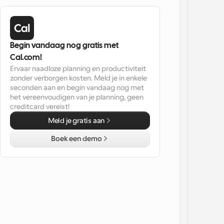
Begin vandaag nog gratis met 
Cal.com!
Ervaar naadloze planning en productiviteit 
zonder verborgen kosten. Meld je in enkele 
seconden aan en begin vandaag nog met 
het vereenvoudigen van je planning, geen 
creditcard vereist!
Meld je gratis aan
Boek een demo