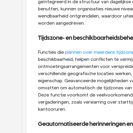
geïntegreerd in de structuur van dagelijkse
benutten, kunnen organisaties nieuwe niveau
wendbaarheid ontgrendelen, waardoor uitein
worden aangedreven.
Tijdszone- en beschikbaarheidsbeh
Functies die 
plannen over meerdere tijdzon
beschikbaarheid, helpen conflicten te vermi
ontmoetingsarrangementen voor verspreide t
verschillende geografische locaties werken, 
eigenschap. Geavanceerde mogelijkheden va
omvatten om automatisch de tijdzones van a
Deze functie voorkomt de veelvoorkomende v
vergaderingen, zoals verwarring over startt
kantooruren.
Geautomatiseerde herinneringen e