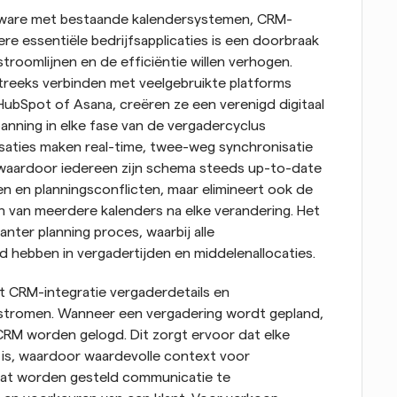
ftware met bestaande kalendersystemen, CRM-
 essentiële bedrijfsapplicaties is een doorbraak 
stroomlijnen en de efficiëntie willen verhogen. 
reeks verbinden met veelgebruikte platforms 
ubSpot of Asana, creëren ze een verenigd digitaal 
nning in elke fase van de vergadercyclus 
saties maken real-time, twee-weg synchronisatie 
 waardoor iedereen zijn schema steeds up-to-date 
en en planningsconflicten, maar elimineert ook de 
 van meerdere kalenders na elke verandering. Het 
nter planning proces, waarbij alle 
 hebben in vergadertijden en middelenallocaties.
t CRM-integratie vergaderdetails en 
stromen. Wanneer een vergadering wordt gepland, 
CRM worden gelogd. Dit zorgt ervoor dat elke 
 is, waardoor waardevolle context voor 
at worden gesteld communicatie te 