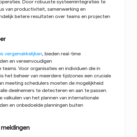
 operaties. Door robuuste systeemintegraties te 
s van productiviteit, samenwerking en 
delijk betere resultaten over teams en projecten 
eer
es vergemakkelijken
, bieden real-time 
jden en vereenvoudigen 
eams. Voor organisaties en individuen die in 
is het beheer van meerdere tijdzones een cruciale 
n meeting schedulers moeten de mogelijkheid 
lle deelnemers te detecteren en aan te passen. 
alkuilen van het plannen van internationale 
ijden en onbedoelde planningen buiten 
n meldingen