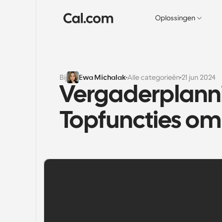
Oplossingen
Bij
Ewa Michalak
Alle categorieën
21 jun 2024
Vergaderplanni
Topfuncties om