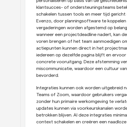
personaliseren op basis van de geschiedenis
klantsucces- of ondersteuningsteams beteke
schakelen tussen tools en meer tijd gericht 
Evenzo, door planningsoftware te koppelen
vergaderingen worden afgestemd op belangrij
wanneer een projectdeadline nadert, kan de 
voren brengen of het team aanmoedigen om 
actiepunten kunnen direct in het projectm
iedereen op dezelfde pagina blijft en ervoor
concrete vooruitgang. Deze afstemming verm
miscommunicatie, waardoor een cultuur van 
bevorderd.
Integraties kunnen ook worden uitgebreid n
Teams of Zoom, waardoor gebruikers verga
zonder hun primaire werkomgeving te verlat
updates kunnen via voorkeurskanalen word
betrokken blijven. Al deze integraties minim
context schakelen en creëren een naadloze 