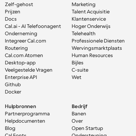
Zelf-gehost
Marketing
Prijzen
Talent Acquisitie
Docs
Klantenservice
Cal.ai - AI Telefoonagent
Hoger Onderwijs
Onderneming
Telehealth
Integreer Cal.com
Professionele Diensten
Routering
Wervingsmarktplaats
Cal.com Atomen
Human Resources
Desktop-app
Bijles
Veelgestelde Vragen
C-suite
Enterprise API
Wet
Github
Docker
Hulpbronnen
Bedrijf
Partnerprogramma
Banen
Helpdocumenten
Over
Blog
Open Startup
Cal Fonts
Ondersteuning