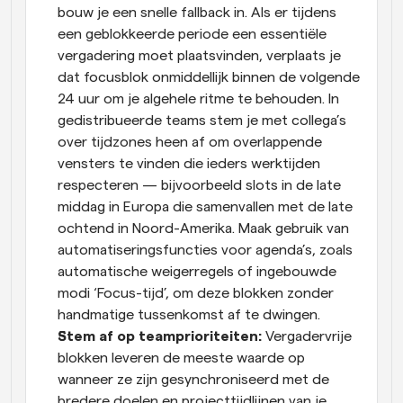
bouw je een snelle fallback in. Als er tijdens 
een geblokkeerde periode een essentiële 
vergadering moet plaatsvinden, verplaats je 
dat focusblok onmiddellijk binnen de volgende 
24 uur om je algehele ritme te behouden. In 
gedistribueerde teams stem je met collega’s 
over tijdzones heen af om overlappende 
vensters te vinden die ieders werktijden 
respecteren — bijvoorbeeld slots in de late 
middag in Europa die samenvallen met de late 
ochtend in Noord-Amerika. Maak gebruik van 
automatiseringsfuncties voor agenda’s, zoals 
automatische weigerregels of ingebouwde 
modi ‘Focus-tijd’, om deze blokken zonder 
handmatige tussenkomst af te dwingen.
Stem af op teamprioriteiten: 
Vergadervrije 
blokken leveren de meeste waarde op 
wanneer ze zijn gesynchroniseerd met de 
bredere doelen en projecttijdlijnen van je 