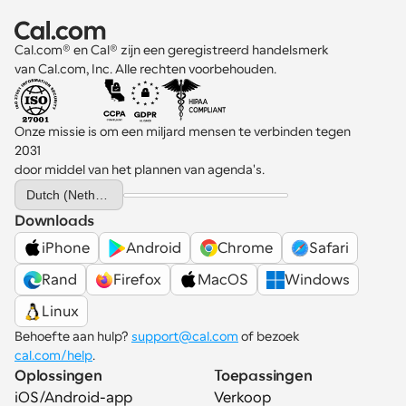
Cal.com® en Cal® zijn een geregistreerd handelsmerk 
van Cal.com, Inc. Alle rechten voorbehouden.
Onze missie is om een miljard mensen te verbinden tegen 
2031 
door middel van het plannen van agenda's.
Select Language
Dutch (Netherlands)
Downloads
iPhone
Android
Chrome
Safari
Rand
Firefox
MacOS
Windows
Linux
Behoefte aan hulp? 
support@cal.com
 of bezoek 
cal.com/help
.
Oplossingen
Toepassingen
iOS/Android-app
Verkoop