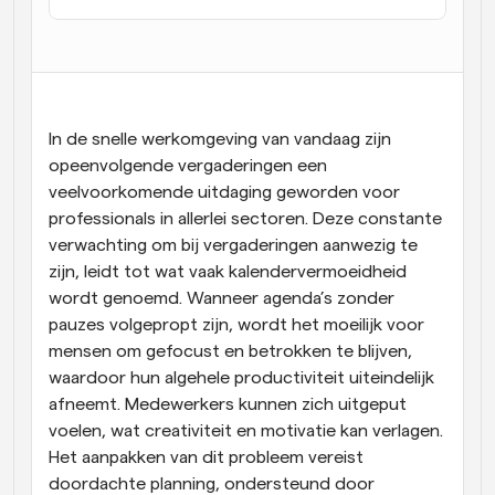
Workflow
Automatiseer planning en herinneringen
Blog
Blijf op de hoogte van het laatste nieuws en updates
In de snelle werkomgeving van vandaag zijn 
Supercharged planning met AI-gestuurde 
opeenvolgende vergaderingen een 
oproepen
veelvoorkomende uitdaging geworden voor 
Instant Vergaderingen
Ontmoet cliënten binnen enkele minuten
professionals in allerlei sectoren. Deze constante 
verwachting om bij vergaderingen aanwezig te 
zijn, leidt tot wat vaak kalendervermoeidheid 
Dynamische Groep Links
Boek naadloos vergaderingen met meerdere mensen
wordt genoemd. Wanneer agenda’s zonder 
pauzes volgepropt zijn, wordt het moeilijk voor 
mensen om gefocust en betrokken te blijven, 
Webhooks
Ontvang een melding wanneer er iets gebeurt
waardoor hun algehele productiviteit uiteindelijk 
afneemt. Medewerkers kunnen zich uitgeput 
voelen, wat creativiteit en motivatie kan verlagen. 
Het aanpakken van dit probleem vereist 
doordachte planning, ondersteund door 