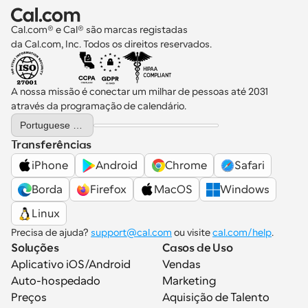
Cal.com® e Cal® são marcas registadas 
da Cal.com, Inc. Todos os direitos reservados.
A nossa missão é conectar um milhar de pessoas até 2031 
através da programação de calendário.
Select Language
Portuguese (Portugal)
Transferências
iPhone
Android
Chrome
Safari
Borda
Firefox
MacOS
Windows
Linux
Precisa de ajuda? 
support@cal.com
 ou visite 
cal.com/help
.
Soluções
Casos de Uso
Aplicativo iOS/Android
Vendas
Auto-hospedado
Marketing
Preços
Aquisição de Talento