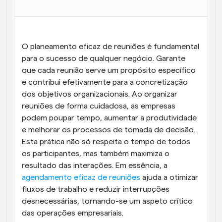
Fluxos de trabalho
Automatizar agendamento e lembretes
O planeamento eficaz de reuniões é fundamental 
Blogue
Mantenha-se atualizado com as últimas notícias e 
para o sucesso de qualquer negócio. Garante 
Agendamento potenciado com chamadas 
atualizações
impulsionadas por IA
que cada reunião serve um propósito específico 
e contribui efetivamente para a concretização 
Reuniões Instantâneas
dos objetivos organizacionais. Ao organizar 
Reunião com clientes em minutos
reuniões de forma cuidadosa, as empresas 
podem poupar tempo, aumentar a produtividade 
Links de Grupo Dinâmico
e melhorar os processos de tomada de decisão. 
Agende reuniões de forma fluida com várias pessoas
Esta prática não só respeita o tempo de todos 
os participantes, mas também maximiza o 
Webhooks
resultado das interações. Em essência, a 
Receba notificações quando algo acontecer
agendamento eficaz de reuniões
 ajuda a otimizar 
fluxos de trabalho e reduzir interrupções 
desnecessárias, tornando-se um aspeto crítico 
das operações empresariais.