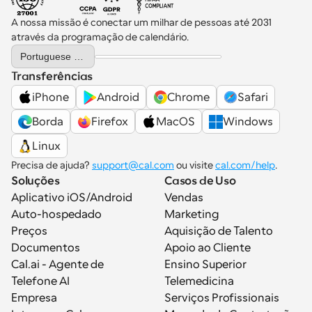
A nossa missão é conectar um milhar de pessoas até 2031 
através da programação de calendário.
Select Language
Portuguese (Portugal)
Transferências
iPhone
Android
Chrome
Safari
Borda
Firefox
MacOS
Windows
Linux
Precisa de ajuda? 
support@cal.com
 ou visite 
cal.com/help
.
Soluções
Casos de Uso
Aplicativo iOS/Android
Vendas
Auto-hospedado
Marketing
Preços
Aquisição de Talento
Documentos
Apoio ao Cliente
Cal.ai - Agente de 
Ensino Superior
Telefone AI
Telemedicina
Empresa
Serviços Profissionais