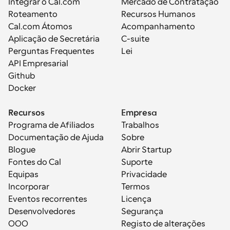
Integrar o Cal.com
Mercado de Contratação
Roteamento
Recursos Humanos
Cal.com Átomos
Acompanhamento
Aplicação de Secretária
C-suite
Perguntas Frequentes
Lei
API Empresarial
Github
Docker
Recursos
Empresa
Programa de Afiliados
Trabalhos
Documentação de Ajuda
Sobre
Blogue
Abrir Startup
Fontes do Cal
Suporte
Equipas
Privacidade
Incorporar
Termos
Eventos recorrentes
Licença
Desenvolvedores
Segurança
OOO
Registo de alterações