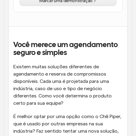
Marcar uma demonstração
Fluxos de trabalho
Automatizar agendamento e lembretes
Blogue
Mantenha-se atualizado com as últimas notícias e 
Agendamento potenciado com chamadas 
atualizações
impulsionadas por IA
Você merece um agendamento 
seguro e simples
Reuniões Instantâneas
Reunião com clientes em minutos
Existem muitas soluções diferentes de 
agendamento e reserva de compromissos 
Links de Grupo Dinâmico
disponíveis. Cada uma é projetada para uma 
Agende reuniões de forma fluida com várias pessoas
indústria, caso de uso e tipo de negócio 
diferentes. Como você determina o produto 
Webhooks
certo para sua equipe?
Receba notificações quando algo acontecer
É melhor optar por uma opção como o Chili Piper, 
que é usado por outras empresas na sua 
indústria? Faz sentido tentar uma nova solução, 